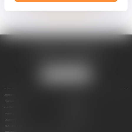
Contacter un expert
CABINET ESQUIROL
16 avenue du Lycée - Résidence Dieudé
66000 PERPIGNAN
Tél :
04 68 55 82 28
NOUS LOCALISER
ACCUEIL
PRÉSENTATION
EXPERTISES
HONORAIRES
CONTACT
PAIEMENT EN LIGNE
ESPACE CLIENT
LE CABINET
L'ÉQUIPE
LIENS UTILES
PLAN DU SITE
MENTIONS LÉGALES