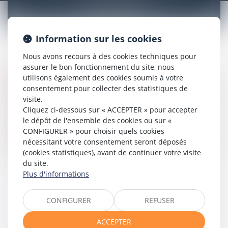
BANCAIRE
Information sur les cookies
Nous avons recours à des cookies techniques pour
Etude des litiges
assurer le bon fonctionnement du site, nous
Conseils en matière d’assurance et prévoyance
utilisons également des cookies soumis à votre
Assistance en cas de réclamation de prise en charge et
consentement pour collecter des statistiques de
indemnisation
visite.
Assistance des sportifs professionnels dans le cadre de
Cliquez ci-dessous sur « ACCEPTER » pour accepter
l’indemnisation des leurs préjudices corporel et
le dépôt de l'ensemble des cookies ou sur «
économique
CONFIGURER » pour choisir quels cookies
Conseil sur les litiges relatifs à l’application des garanties
nécessitant votre consentement seront déposés
des contrats dans l’hypothèse de sinistres.
(cookies statistiques), avant de continuer votre visite
du site.
Plus d'informations
CONFIGURER
REFUSER
ACCEPTER
Voir tous les domaines d'intervention