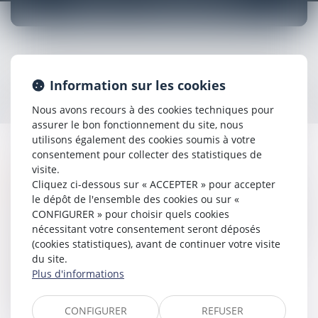
DROIT COMMERCIAL
Consultations orales ou écrites et traitement de votre
Information sur les cookies
contentieux judiciaire, notamment en matière de :
Nous avons recours à des cookies techniques pour
assurer le bon fonctionnement du site, nous
utilisons également des cookies soumis à votre
consentement pour collecter des statistiques de
Fonds de commerce,
visite.
Cliquez ci-dessous sur « ACCEPTER » pour accepter
Contrats de distribution (vente – conditions générales de
le dépôt de l'ensemble des cookies ou sur «
vente / abonnement / franchise…),
CONFIGURER » pour choisir quels cookies
Aspects juridiques des structures de l’organisation, sur le
nécessitant votre consentement seront déposés
statut des intermédiaires de commerce (V.R.P. /agents
(cookies statistiques), avant de continuer votre visite
commerciaux / concessionnaires / courtiers),
du site.
Droit de la distribution, de la consommation et de la
Plus d'informations
réglementation économique (prix/ concurrence /
publicité /activités réglementées / obligations
professionnelles…).
CONFIGURER
REFUSER