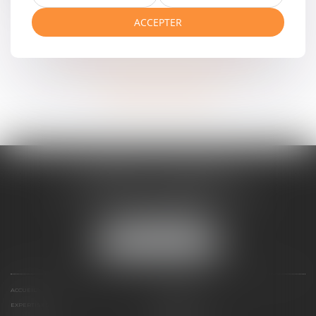
ACCEPTER
Voir tous les domaines d'intervention
Contacter un expert
CABINET ESQUIROL
16 avenue du Lycée - Résidence Dieudé
66000 PERPIGNAN
Tél :
04 68 55 82 28
NOUS LOCALISER
ACCUEIL
PRÉSENTATION
EXPERTISES
HONORAIRES