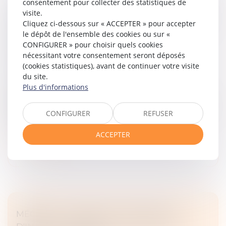
consentement pour collecter des statistiques de
FRAUDE SOCIALE ET FISCALE : LE CONSEIL
visite.
CONSTITUTIONNEL VALIDE LES NOUVEAUX
Cliquez ci-dessous sur « ACCEPTER » pour accepter
le dépôt de l'ensemble des cookies ou sur «
OUTILS DE CONTRÔLE TOUT EN
CONFIGURER » pour choisir quels cookies
ENCADRANT L'ATTEINTE AUX DROITS
nécessitant votre consentement seront déposés
FONDAMENTAUX
(cookies statistiques), avant de continuer votre visite
Droit fiscal
/
Fiscalité des professionnels
du site.
Saisi de la loi relative à la lutte contre les fraudes
Plus d'informations
sociales et fiscales, le Conseil constitutionnel valide
l'essentiel des nouveaux dispositifs destinés à renforcer
CONFIGURER
REFUSER
les moye...
ACCEPTER
Lire la suite
MÉCÉNAT : DONNEZ À DES ŒUVRES