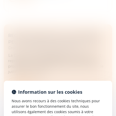
RECTIFICATION FISCALE : LE NOTAIRE NE
PEUT RÉPONDRE SANS MANDAT EXPRÈS
Droit fiscal
/
Fiscalité des professionnels
La Cour de cassation rappelle qu'un notaire ne peut
représenter un contribuable dans le cadre d'une
procédure de rectification fiscale qu'à la condition de
justifier d'un mandat...
Lire la suite
Information sur les cookies
Nous avons recours à des cookies techniques pour
assurer le bon fonctionnement du site, nous
utilisons également des cookies soumis à votre