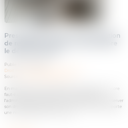
Prescription fiscale : une proposition
de rectification suffit à interrompre
le délai de reprise
Publié le :
03/08/2026
Droit fiscal
/
Fiscalité des professionnels
Source :
www.lemag-juridique.com
En matière fiscale, le temps joue un rôle essentiel. Encore
faut-il savoir quels actes permettent réellement à
l'administration d'interrompre la prescription et de préserver
son droit de réclamer l'impôt. La Cour de cassation apporte
une nouvelle précision sur ce point...