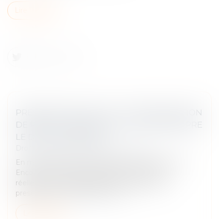
Lire la suite
PRESCRIPTION FISCALE : UNE PROPOSITION
DE RECTIFICATION SUFFIT À INTERROMPRE
LE DÉLAI DE REPRISE
Droit fiscal
/
Fiscalité des professionnels
En matière fiscale, le temps joue un rôle essentiel.
Encore faut-il savoir quels actes permettent
réellement à l'administration d'interrompre la
prescription et de préserver son...
Lire la suite