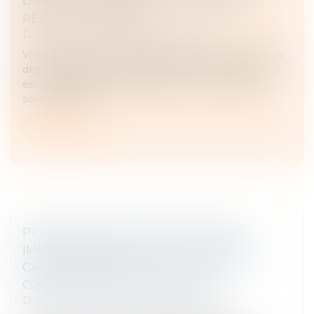
D'INTÉRÊT GÉNÉRAL ET OBTENEZ UNE
RÉDUCTION D'IMPÔT
Droit fiscal
/
Fiscalité des professionnels
Votre entreprise a-t-elle déjà pensé à faire des dons à
des organismes d'intérêt général ? En contrepartie, il
est possible de bénéficier d'une réduction d'impôt,
sous certaines...
Lire la suite
PRESCRIPTION ET INVESTISSEMENT
IMMOBILIER DÉFISCALISÉ : LA COUR DE
CASSATION PRÉCISE LA NOTION DE
CONNAISSANCE DU DOMMAGE
Droit fiscal
/
Fiscalité des professionnels