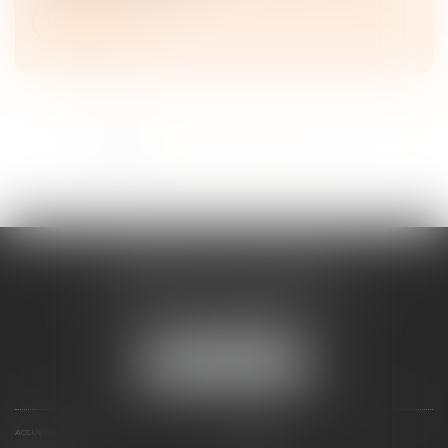
Lire la suite
...
<<
<
1
2
3
4
5
6
7
>
>>
CABINET ESQUIROL
16 avenue du Lycée - Résidence Dieudé
66000 PERPIGNAN
Tél :
04 68 55 82 28
NOUS LOCALISER
ACCUEIL
PRÉSENTATION