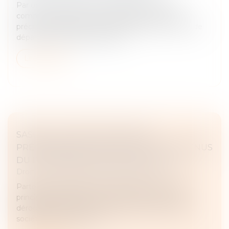
Par un arrêt rendu le 10 juin 2026, la chambre
commerciale de la Cour de cassation est venue
préciser les conditions de détermination du point de
départ du délai de prescription...
Lire la suite
SASU À L’IR : APPLICATION DES
PRÉLÈVEMENTS SOCIAUX SUR LES REVENUS
DU PATRIMOINE DANS CERTAINS CAS
Droit fiscal
/
Fiscalité des professionnels
Partons du contexte. L’on sait qu’une SAS est par
principe passible de l’impôt sur les sociétés. Par
dérogation, l’article 239 bis AB permet à certaines
sociétés de capitaux, do...