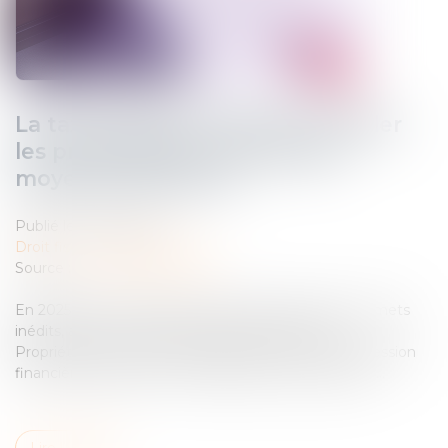
La taxe foncière 2025 fait trembler
les propriétaires : une hausse
moyenne de 1000 €
Publié le :
01/09/2025
Droit fiscal
/
Fiscalité locale
Source :
www.socialmag.news
En 2025, la taxe foncière pourrait atteindre des sommets
inédits, avec une hausse moyenne de 1 092 €.
Propriétaires, êtes-vous prêts à faire face à cette pression
financière croissante ? Ne laissez pas le temps filer !...
Lire la suite