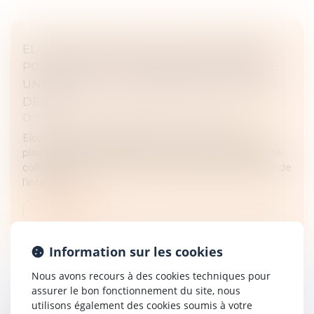
ELON MUSK ATTAQUE APPLE ET OPENAI
POUR ENTENTE ANTICONCURRENTIELLE :
UNE BATAILLE JUDICIAIRE POUR L’AVENIR
DE L’IA
Droit commercial
/
Droit de la concurrence
Elon Musk, via ses sociétés X et xAI, a déposé une
plainte lundi contre Apple et OpenAI, les accusant de
collusion pour freiner la concurrence dans le secteur de
l’intelligence...
Lire la suite
Information sur les cookies
Nous avons recours à des cookies techniques pour
assurer le bon fonctionnement du site, nous
utilisons également des cookies soumis à votre