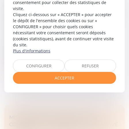
ACTIVITÉ OCCULTE ET REVENUS
consentement pour collecter des statistiques de
ÉTRANGERS : QUAND LE CONSEIL D’ÉTAT
visite.
Cliquez ci-dessous sur « ACCEPTER » pour accepter
CONFIRME L’IMPOSITION EN FRANCE D’UN
le dépôt de l'ensemble des cookies ou sur «
JOCKEY RÉSIDANT ENTRE L’ITALIE ET
CONFIGURER » pour choisir quels cookies
HONG-KONG
nécessitant votre consentement seront déposés
Droit fiscal
/
Fiscalité des particuliers
(cookies statistiques), avant de continuer votre visite
En l’espèce un contribuable, exerçant l’activité de
du site.
jockey, contestait devant le Conseil d’État les
Plus d'informations
suppléments d’impôts sur le revenu et de
contributions sociales mis à sa char...
CONFIGURER
REFUSER
Lire la suite
ACCEPTER
MISE EN DEMEURE D'UN BAILLEUR
COMMERCIAL PAR ARRÊTÉ DE PÉRIL GRAVE