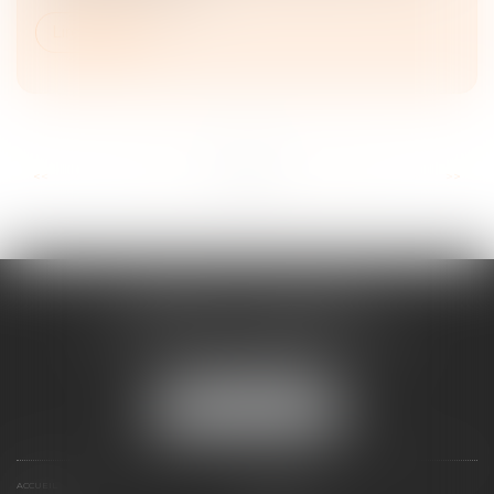
Lire la suite
...
...
<<
<
9
10
11
12
13
14
15
>
>>
CABINET ESQUIROL
16 avenue du Lycée - Résidence Dieudé
66000 PERPIGNAN
Tél :
04 68 55 82 28
NOUS LOCALISER
ACCUEIL
PRÉSENTATION