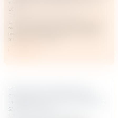
ET IMMINENT CONCERNANT LE LOCAL
LOUÉ
Droit commercial
/
Baux commerciaux
Un arrêté de péril grave et imminent ayant mis des
bailleurs en demeure de prendre diverses mesures
pour assurer la sécurité publique, en procédant au
maintien des ouvertures en...
Lire la suite
REJET DE LA QPC PORTANT SUR LA
CONFORMITÉ À LA CONSTITUTION DE
L’EXONÉRATION DE TVA DES ORGANISMES
SANS BUT LUCRATIF
Droit fiscal
/
Fiscalité des professionnels