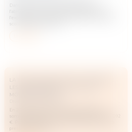
Dans cette affaire, un contribuable sollicitait
l’abrogation d’un paragraphe du BOFiP portant sur
l’exonération de TVA pour les prestations de soutien
scolaire dispensées par de...
Lire la suite
LA TAXE FONCIÈRE 2025 FAIT TREMBLER
LES PROPRIÉTAIRES : UNE HAUSSE
MOYENNE DE 1000 €
Droit fiscal
/
Fiscalité locale
En 2025, la taxe foncière pourrait atteindre des
sommets inédits, avec une hausse moyenne de 1 092
€. Propriétaires, êtes-vous prêts à faire face à cette
pression financière cro...