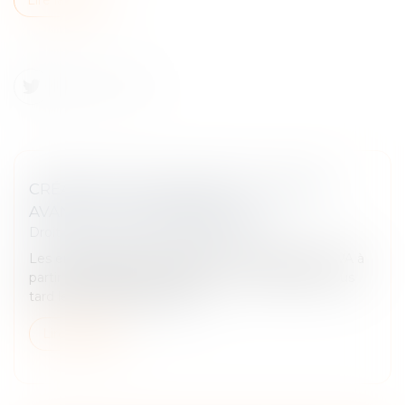
CRÉATION D’UN GROUPE TVA : OPTEZ
AVANT LE 31 OCTOBRE 2025 !
Droit fiscal
/
Fiscalité des professionnels
Les entreprises qui souhaitent créer un groupe TVA à
partir de 2026 doivent opter pour ce régime au plus
tard le 31 octobre prochain...
Lire la suite