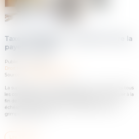
Taxe d’habitation - Qui doit encore la
payer en 2024 ?
Publié le :
20/06/2024
Droit fiscal
/
Fiscalité immobilière
Source :
www.quechoisir.org
La suppression de la taxe d’habitation ne concerne pas tous
les contribuables. Certains propriétaires devront la payer à la
fin de l’année, certains locataires également. Le cas
échéant, ils payeront en plus une majoration pouvant
grimper jusqu’à 60 %...
Lire la suite