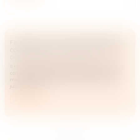
FIXATION DU LOYER DU BAIL RENOUVELÉ :
COMPÉTENCE ET VOLONTÉ DES PARTIES
Droit commercial
/
Baux commerciaux
Il résulte des articles L. 145-33 à L. 145-36 du Code de
commerce qu’à défaut d’accord des parties sur le
montant du loyer du bail renouvelé, celui-ci est fixé
judiciairement à...
Lire la suite
...
...
<<
<
55
56
57
58
59
60
61
>
>>