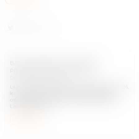
BASSINS URBAINS À DYNAMISER :
PROROGATION JUSQU’EN 2026
Droit fiscal
/
Fiscalité locale
La loi de finances pour 2024 a prorogé jusqu’à fin 2026,
les exonérations fiscales en faveur des entreprises
créées dans un bassin urbain à dynamiser (BUD).
L’administration fis...
Lire la suite