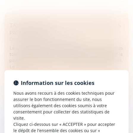
TAXE D’HABITATION - QUI DOIT ENCORE LA
PAYER EN 2024 ?
Droit fiscal
/
Fiscalité immobilière
La suppression de la taxe d’habitation ne concerne pas
tous les contribuables. Certains propriétaires devront la
payer à la fin de l’année, certains locataires également.
Le cas...
Lire la suite
Information sur les cookies
Nous avons recours à des cookies techniques pour
assurer le bon fonctionnement du site, nous
utilisons également des cookies soumis à votre
consentement pour collecter des statistiques de
visite.
BORNES DE RECHARGE POUR VÉHICULES
Cliquez ci-dessous sur « ACCEPTER » pour accepter
le dépôt de l'ensemble des cookies ou sur «
ÉLECTRIQUES : L’AUTORITÉ REND SON AVIS