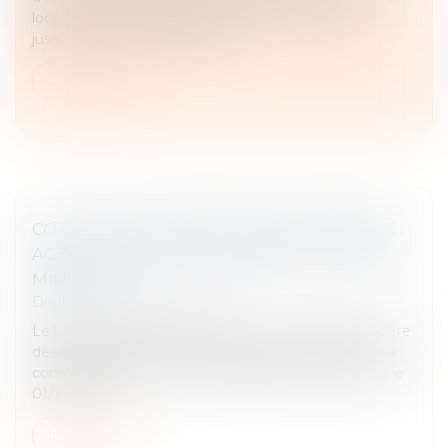
locaux professionnels transformés en logement,
jusqu’au 31 décembre 2026. L’...
Lire la suite
COTISATION FONCIÈRE DES ENTREPRISES :
ACTUALISATION DU BARÈME DE LA BASE
MINIMUM
Droit fiscal
/
Fiscalité locale
Le barème de la base minimum de cotisation foncière
des entreprises est actualisé pour la cotisation due à
compter de 2025 en cas de délibération prise avant le
01/10/2024...
Lire la suite