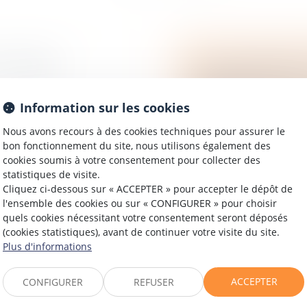
A CLAUSE
LA COUR D’APPEL
RÉEXAMINER LES 
VIVENDI : VOIR L
Information sur les cookies
Droit commercial
/
Dr
oncer sur la
Nous avons recours à des cookies techniques pour assurer le
 et sur les limites
Dans le cadre du liti
bon fonctionnement du site, nous utilisons également des
sence de la...
minoritaires, la soci
cookies soumis à votre consentement pour collecter des
statistiques de visite.
rendu un arrêt mardi 
Cliquez ci-dessous sur « ACCEPTER » pour accepter le dépôt de
l'ensemble des cookies ou sur « CONFIGURER » pour choisir
Lire la suite
quels cookies nécessitant votre consentement seront déposés
(cookies statistiques), avant de continuer votre visite du site.
Plus d'informations
ACCEPTER
CONFIGURER
REFUSER