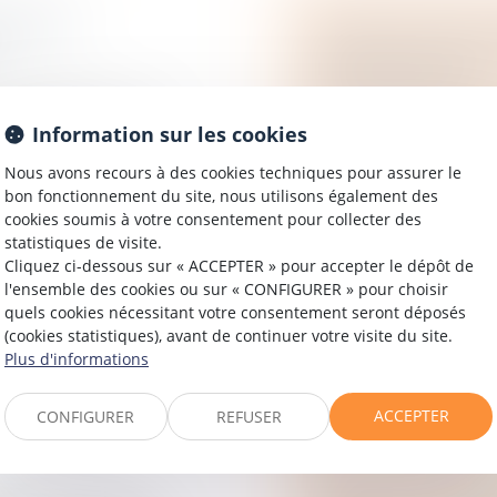
DES EX-
FISCALITÉ LOCAL
!
FISCALES DES CO
DÉPARTEMENTS
Droit fiscal
/
Fiscalité
cas de décharge de
Information sur les cookies
rtenaires,
En 2025, des commun
Nous avons recours à des cookies techniques pour assurer le
de cette ré...
contribuer au redres
bon fonctionnement du site, nous utilisons également des
nouveau dispositif de 
cookies soumis à votre consentement pour collecter des
statistiques de visite.
Lire la suite
Cliquez ci-dessous sur « ACCEPTER » pour accepter le dépôt de
l'ensemble des cookies ou sur « CONFIGURER » pour choisir
quels cookies nécessitant votre consentement seront déposés
(cookies statistiques), avant de continuer votre visite du site.
Plus d'informations
ACCEPTER
CONFIGURER
REFUSER
POSSIBLE
STATUT DE PRIM
DMTO : UN ENCA
Droit fiscal
/
Fiscalité