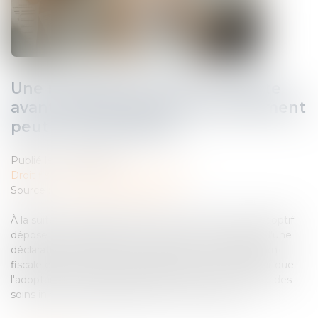
Une réclamation fiscale introduite
avant l’avis de mise en recouvrement
peut être régularisée
Publié le :
10/06/2026
Droit fiscal
/
Fiscalité des particuliers
Source :
www.lemag-juridique.com
À la suite du décès d'une femme en 2018, son fils adoptif
dépose une déclaration de succession. À l’occasion d'une
déclaration de succession rectificative, l'administration
fiscale demande des justificatifs permettant d'établir que
l'adoptante a prodigué à l'adopté, durant sa minorité, des
soins ininterrompus pendant au moins cinq ans...