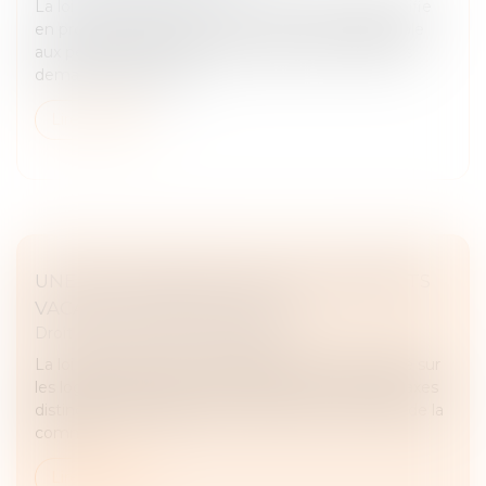
La loi de simplification de la vie économique modifie
en profondeur le régime du rescrit valeur applicable
aux petites entreprises. Désormais, pour certaines
demandes, l’absence...
Lire la suite
UNE TAXE UNIQUE POUR LES LOGEMENTS
VACANTS À PARTIR DE 2027
Droit fiscal
/
Fiscalité immobilière
La loi de finances pour 2026 fait évoluer la fiscalité sur
les logements vacants. Actuellement, il existe 2 taxes
distinctes, applicables l’une ou l’autre en fonction de la
comm...
Lire la suite