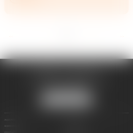
...
...
<<
<
4
5
6
7
8
9
10
>
>>
CABINET ESQUIROL
16 avenue du Lycée - Résidence Dieudé
66000 PERPIGNAN
Tél :
04 68 55 82 28
NOUS LOCALISER
ACCUEIL
PRÉSENTATION
EXPERTISES
HONORAIRES
CONTACT
PAIEMENT EN LIGNE