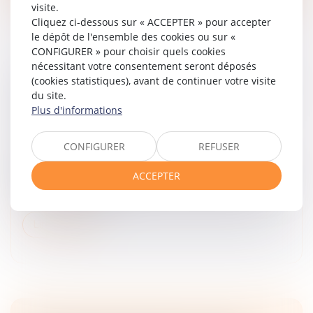
visite.
Cliquez ci-dessous sur « ACCEPTER » pour accepter
le dépôt de l'ensemble des cookies ou sur «
CONFIGURER » pour choisir quels cookies
nécessitant votre consentement seront déposés
UNE RÉCLAMATION FISCALE INTRODUITE
(cookies statistiques), avant de continuer votre visite
du site.
AVANT L’AVIS DE MISE EN RECOUVREMENT
Plus d'informations
PEUT ÊTRE RÉGULARISÉE
Droit fiscal
/
Fiscalité des particuliers
CONFIGURER
REFUSER
À la suite du décès d'une femme en 2018, son fils
adoptif dépose une déclaration de succession. À
ACCEPTER
l’occasion d'une déclaration de succession rectificative,
l'administration fisc...
Lire la suite