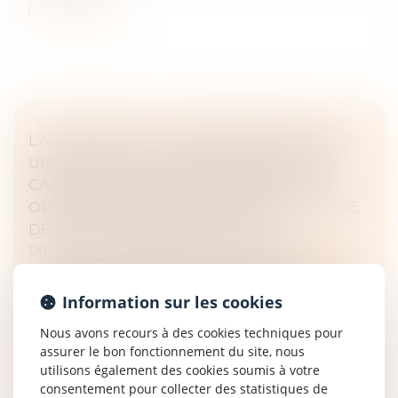
Lire la suite
L'AUTORITÉ DE LA CONCURRENCE LANCE
UNE CONSULTATION PUBLIQUE DANS LE
CADRE D’UNE ÉTUDE RELATIVE AUX
ORIENTATIONS INFORMELLES EN MATIÈRE
DE DÉVELOPPEMENT DURABLE
Droit commercial
/
Droit de la concurrence
Dans le cadre de sa politique de « porte ouverte »,
l’Autorité encourage, depuis mai 2024, les entreprises,
Information sur les cookies
associations professionnelles ou organisations
non‑gouvernementales d...
Nous avons recours à des cookies techniques pour
assurer le bon fonctionnement du site, nous
Lire la suite
utilisons également des cookies soumis à votre
consentement pour collecter des statistiques de