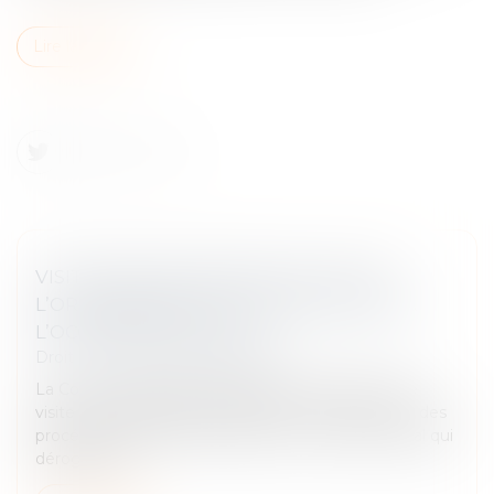
Lire la suite
VISITE DOMICILIAIRE FISCALE : SEULE
L’ORDONNANCE DOIT ÊTRE NOTIFIÉE À
L’OCCUPANT DES LIEUX
Droit fiscal
/
Fiscalité immobilière
La Cour de cassation rappelle que la procédure de
visite et de saisie prévue à l’article L. 16 B du Livre des
procédures fiscales est régie par un régime spécial qui
déroge aux...