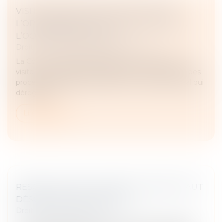
VISITE DOMICILIAIRE FISCALE : SEULE
L’ORDONNANCE DOIT ÊTRE NOTIFIÉE À
L’OCCUPANT DES LIEUX
Droit fiscal
/
Fiscalité des professionnels
La Cour de cassation rappelle que la procédure de
visite et de saisie prévue à l’article L. 16 B du Livre des
procédures fiscales est régie par un régime spécial qui
déroge aux...
Lire la suite
RESCRIT VALEUR : QUAND LE SILENCE VAUT
DÉSORMAIS ACCEPTATION
Droit fiscal
/
Fiscalité locale