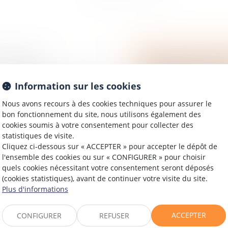
TITUTION
CONTRIBUTION EX
GRANDES ENTREPR
Information sur les cookies
ADMINISTRATIVE
s publiques, l’idée
Droit fiscal
ortunes à l’effort
Nous avons recours à des cookies techniques pour assurer le
bon fonctionnement du site, nous utilisons également des
L’article 48 de la lo
cookies soumis à votre consentement pour collecter des
contribution exceptio
statistiques de visite.
par les grandes entre
Cliquez ci-dessous sur « ACCEPTER » pour accepter le dépôt de
l'ensemble des cookies ou sur « CONFIGURER » pour choisir
Lire la suite
quels cookies nécessitant votre consentement seront déposés
(cookies statistiques), avant de continuer votre visite du site.
Plus d'informations
ACCEPTER
CONFIGURER
REFUSER