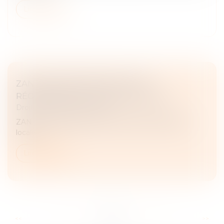
Lire la suite
ZAN : DES DÉPUTÉES VEULENT
RÉORIENTER LA FISCALITÉ LOCALE
Droit fiscal
/
Fiscalité locale
ZAN : des députées veulent réorienter la fiscalité
locale...
Lire la suite
...
...
<<
<
18
19
20
21
22
23
24
>
>>