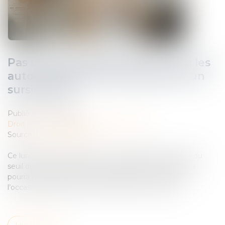
Pas de coup de rabot sur la TVA : les
auto-entrepreneurs obtiennent un
sursis fiscal
Publié le :
10/06/2025
Droit fiscal
/
Fiscalité des professionnels
Source :
www.latribune.fr
Ce lundi 2 juin, les députés ont abrogé l’abaissement du
seuil de la TVA lors d’un vote à l’unanimité. La réforme
pourra néanmoins être réintroduite en fin d’année, à
l’occasion du projet de loi de finances pour 2026...
Lire la suite