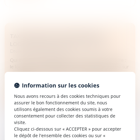
TAXE FONCIÈRE : PROPRIÉTAIRE OU
LOCATAIRE, QUI PAIE QUOI EN 2025 ?
Droit fiscal
/
Fiscalité locale
Qui est responsable du paiement de la taxe foncière :
le locataire ou le propriétaire ? SeLoger fait le point sur
cet impôt. S'il est supporté par le propriétaire, son
paiement...
Information sur les cookies
Lire la suite
Nous avons recours à des cookies techniques pour
assurer le bon fonctionnement du site, nous
utilisons également des cookies soumis à votre
consentement pour collecter des statistiques de
visite.
Cliquez ci-dessous sur « ACCEPTER » pour accepter
le dépôt de l'ensemble des cookies ou sur «
IMPÔTS 2025 : TOUT SAVOIR POUR BIEN