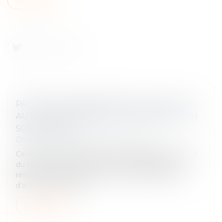
PAS DE COUP DE RABOT SUR LA TVA : LES
AUTO-ENTREPRENEURS OBTIENNENT UN
SURSIS FISCAL
Droit fiscal
/
Fiscalité des professionnels
Ce lundi 2 juin, les députés ont abrogé l’abaissement
du seuil de la TVA lors d’un vote à l’unanimité. La
réforme pourra néanmoins être réintroduite en fin
d’année, à l’occasion...
Lire la suite