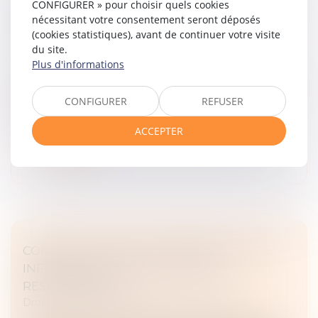
CONFIGURER » pour choisir quels cookies
REMPLIR VOTRE DÉCLARATION DE BIENS
nécessitant votre consentement seront déposés
IMMOBILIERS
(cookies statistiques), avant de continuer votre visite
du site.
Droit fiscal
/
Fiscalité immobilière
Plus d'informations
La taxe d’habitation a été supprimée, mais
uniquement pour la résidence principale. Elle continue
de s’appliquer aux résidences secondaires et aux
CONFIGURER
REFUSER
meublés touristiques. Pour le...
ACCEPTER
Lire la suite
CONSEILLER EN INVESTISSEMENTS : UNE
INFORMATION FLOUE ENGAGE SA
RESPONSABILITÉ
Droit commercial
/
Droit de la concurrence