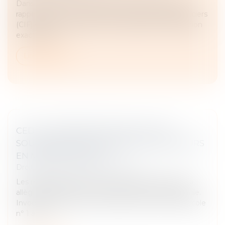
Dans un arrêt du 21 mai 2025, la Cour de cassation
rappelle que le conseiller en investissements financiers
(CIF) est tenu de fournir à ses clients une information
exacte, clair...
Lire la suite
CEDH : PREMIÈRE DÉCISION SUR UN
SOUPÇON DE DISCRIMINATION À REBOURS
EN MATIÈRE FISCALE
Droit fiscal
/
Fiscalité des particuliers
Les requérants sont trois ressortissants français qui
allèguent discrimination à rebours en matière fiscale.
Invoquant l’article 14 combiné à l’article 1 du Protocole
n° 1 à la...