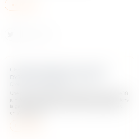
Lire la suite
GESTION DES IMPÔTS LOCAUX : DES
DYSFONCTIONNEMENTS RELEVÉS
Droit fiscal
/
Fiscalité locale
Une mission d'information parlementaire a rendu, le 18
juin 2025, son rapport sur les dysfonctionnements dans
la gestion des impôts locaux et leurs conséquences,
en s'intéressan...
Lire la suite