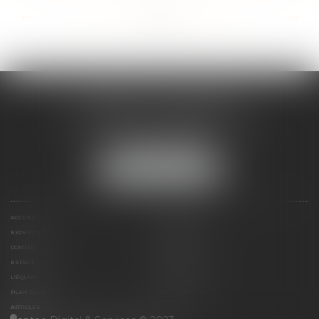
...
...
<<
<
15
16
17
18
19
20
21
>
>>
CABINET ESQUIROL
16 avenue du Lycée - Résidence Dieudé
66000 PERPIGNAN
Tél :
04 68 55 82 28
NOUS LOCALISER
ACCUEIL
PRÉSENTATION
EXPERTISES
HONORAIRES
CONTACT
PAIEMENT EN LIGNE
ESPACE CLIENT
LE CABINET
L'ÉQUIPE
LIENS UTILES
PLAN DU SITE
MENTIONS LÉGALES
ARTICLES