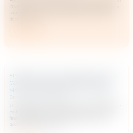
Vous pensez avoir fait une erreur sur votre déclaration
2025 de revenus, ou bien avoir oublié de déclarer une
somme ? Vous avez la possibilité de corriger votre
déclaration, que...
Lire la suite
FINANCES LOCALES : GÉNÉRALISATION DU
COMPTE FINANCIER UNIQUE EN 2026 |
MAISON DES COMMUNES DE LA VENDÉE
Droit fiscal
/
Fiscalité locale
Une ordonnance n° 2025-526 du 12 juin 2025 adapte le
cadre juridique actuel à la mise en place du compte
financier unique (CFU). Il remplacera en un seul
document les comptes de...