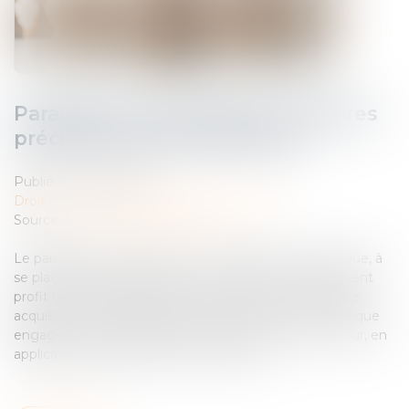
Parasitisme économique : dernières
précisions jurisprudentielles !
Publié le :
27/06/2025
Droit commercial
/
Droit de la concurrence
Source :
www.lemag-juridique.com
Le parasitisme consiste, pour un opérateur économique, à
se placer dans le sillage d’un autre afin de tirer indûment
profit de ses efforts, de son savoir-faire, de la notoriété
acquise ou des investissements consentis. Cette pratique
engage la responsabilité civile délictuelle de son auteur, en
application de l’article 1240 du Code civil...