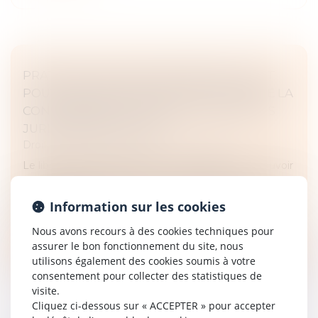
PRATIQUES ANTICONCURRENTIELLES ET
POUVOIR D’ENQUÊTE DE L’AUTORITÉ DE LA
CONCURRENCE : DERNIÈRES PRÉCISIONS
JURISPRUDENTIELLES
Droit commercial
/
Droit de la concurrence
Le libre jeu de la concurrence est garanti par le pouvoir
d’enquête de l’Autorité de la concurrence, notamment
au travers d’opérations de visites et saisies. Ces
Information sur les cookies
mesures, alors...
Nous avons recours à des cookies techniques pour
Lire la suite
assurer le bon fonctionnement du site, nous
utilisons également des cookies soumis à votre
consentement pour collecter des statistiques de
visite.
Cliquez ci-dessous sur « ACCEPTER » pour accepter