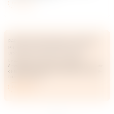
Lire la suite
PARASITISME ÉCONOMIQUE : DERNIÈRES
PRÉCISIONS JURISPRUDENTIELLES !
Droit commercial
/
Droit de la concurrence
Le parasitisme consiste, pour un opérateur
économique, à se placer dans le sillage d’un autre afin
de tirer indûment profit de ses efforts, de son savoir-
faire, de la notoriété...
Lire la suite