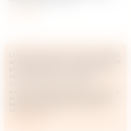
Lire la suite
LE REMBOURSEMENT DU PRÊT PERSONNEL
APPORTÉ EN COMPTE COURANT D’ASSOCIÉ
EST-IL DÉDUCTIBLE AU TITRE DES FRAIS
PROFESSIONNELS DU DIRIGEANT ?
Droit fiscal
/
Fiscalité des professionnels
A la suite de difficulté financières rencontrées par une
société, un accord transactionnel fût conclu avec sa
banque en 2007 qui accepta de lui débloquer un
concours bancaire en...
Lire la suite