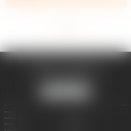
...
...
<<
<
53
54
55
56
57
58
59
>
>>
CABINET ESQUIROL
16 avenue du Lycée - Résidence Dieudé
66000 PERPIGNAN
Tél :
04 68 55 82 28
NOUS LOCALISER
ACCUEIL
PRÉSENTATION
EXPERTISES
HONORAIRES
CONTACT
PAIEMENT EN LIGNE
ESPACE CLIENT
LE CABINET