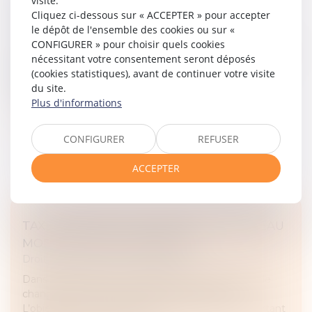
visite.
REVENU 2024 : LES DATES
Cliquez ci-dessous sur « ACCEPTER » pour accepter
le dépôt de l'ensemble des cookies ou sur «
Droit fiscal
/
Fiscalité des particuliers
CONFIGURER » pour choisir quels cookies
Remboursement, ou reste à payer ? Le prélèvement
nécessitant votre consentement seront déposés
à la source, donne une estimation de l’impôt. Pour
(cookies statistiques), avant de continuer votre visite
autant chaque année, il est nécessaire de faire la
du site.
déclaration de revenus...
Plus d'informations
Lire la suite
CONFIGURER
REFUSER
ACCEPTER
TAXE FONCIÈRE : DÉCOUVREZ LE NOUVEAU
MODE DE CALCUL ENVISAGÉ
Droit fiscal
/
Fiscalité immobilière
Dans un rapport, la Cour des comptes préconise de
changer le mode de calcul de la taxe foncière.
L’objectif ? Que les ménages au patrimoine important