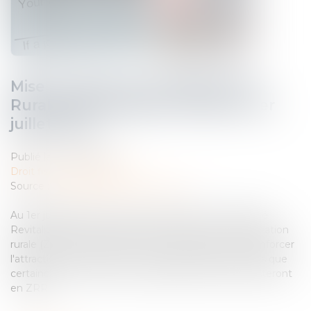
Mise en place du zonage France
Ruralité Revitalisation (FRR) au 1er
juillet 2024
Publié le :
09/07/2024
Droit fiscal
/
Fiscalité locale
Source :
entreprendre.service-public.fr
Au 1er juillet 2024, le nouveau zonage France Ruralité
Revitalisation (FRR) remplacera les zones de revitalisation
rurale (ZRR). L'objectif de ce changement est de renforcer
l'attractivité des territoires ruraux vulnérables. Notons que
certaines communes non reclassées zones FRR resteront
en ZRR...