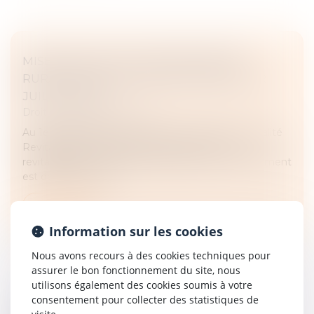
MISE EN PLACE DU ZONAGE FRANCE
RURALITÉ REVITALISATION (FRR) AU 1ER
JUILLET 2024
Droit fiscal
/
Fiscalité locale
Au 1er juillet 2024, le nouveau zonage France Ruralité
Revitalisation (FRR) remplacera les zones de
revitalisation rurale (ZRR). L'objectif de ce changement
est de renforcer l'a...
Lire la suite
Information sur les cookies
Nous avons recours à des cookies techniques pour
assurer le bon fonctionnement du site, nous
utilisons également des cookies soumis à votre
consentement pour collecter des statistiques de
REMBOURSEMENTS D'IMPÔT SUR LE