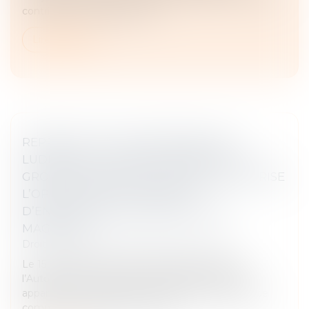
contribuent davantage. L’es...
Lire la suite
REPRISE D’ACTIFS APPARTENANT À
LUDENDO (LA GRANDE RÉCRÉ) PAR LE
GROUPE JOUÉCLUB : L’AUTORITÉ AUTORISE
L’OPÉRATION SOUS RÉSERVE
D’ENGAGEMENTS PORTANT SUR 6
MAGASINS
Droit commercial
/
Droit de la concurrence
Le 15 mai 2023, le groupe JouéClub, a notifié à
l’Autorité de la concurrence l’acquisition d’actifs
appartenant au groupe Ludendo, dont 89 fonds de
commerce, exploités sous ense...