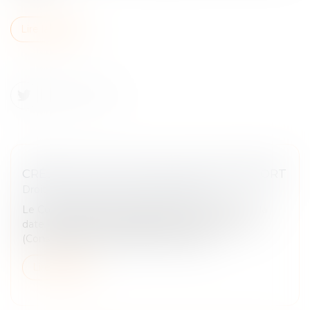
Lire la suite
CRÉDIT DE TVA ET DATE LIMITE DE REPORT
Droit fiscal
/
Fiscalité des professionnels
Le Conseil d’État s’est récemment prononcé sur la
date limite de report applicable au crédit de TVA
(Conseil d’État, 18 juin 2024, n°471220)...
Lire la suite