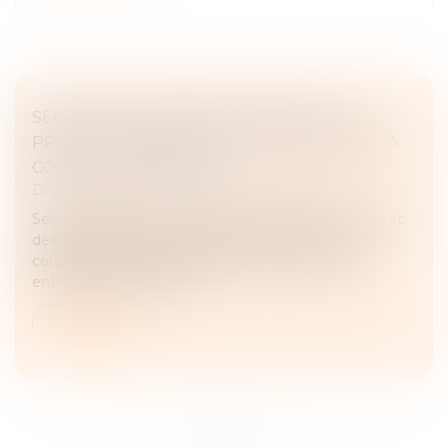
SECRET DES AFFAIRES ET DROIT À LA
PREUVE : NOUVELLE LIMITE POSÉE PAR LA
COUR DE CASSATION !
Droit commercial
/
Droit de la concurrence
Selon l’article L.151-1 du Code de commerce, le secret
des affaires désigne l’ensemble des informations
confidentielles, stratégiques et sensibles d’une
entreprise qui lui confè...
Lire la suite