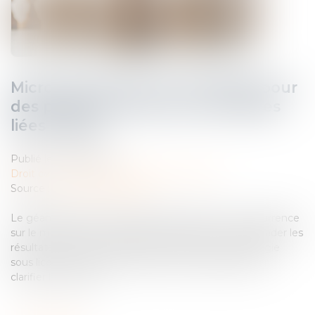
Microsoft visé par une enquête pour
des pratiques anticoncurrentielles
liées à Bing
Publié le :
28/02/2025
Droit commercial
/
Droit de la concurrence
Source :
www.usine-digitale.fr
Le géant américain est suspecté d’entraver la concurrence
sur le marché des moteurs de recherche et de dégrader les
résultats des rivaux de Bing qui utilisent sa technologie
sous licence. Microsoft a affirmé qu’il collaborait pour
clarifier la situation...