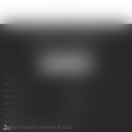
...
...
<<
<
30
31
32
33
34
35
36
>
>>
CABINET ESQUIROL
16 avenue du Lycée - Résidence Dieudé
66000 PERPIGNAN
Tél :
04 68 55 82 28
NOUS LOCALISER
ACCUEIL
PRÉSENTATION
EXPERTISES
HONORAIRES
CONTACT
PAIEMENT EN LIGNE
ESPACE CLIENT
LE CABINET
L'ÉQUIPE
LIENS UTILES
PLAN DU SITE
MENTIONS LÉGALES
ARTICLES
Septeo Digital & Services © 2023