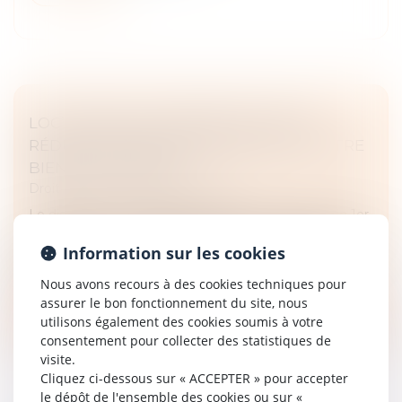
LOC’AVANTAGES : BÉNÉFICIEZ D’UNE
RÉDUCTION D’IMPÔT EN METTANT VOTRE
BIEN EN LOCATION
Droit fiscal
/
Fiscalité immobilière
Le dispositif Loc’Avantages avait été interrompu le 1er
janvier 2025. Il est désormais rétabli. Ce dispositif vous
Information sur les cookies
permet, en tant que propriétaire, de bénéficier d’une
réductio...
Nous avons recours à des cookies techniques pour
assurer le bon fonctionnement du site, nous
Lire la suite
utilisons également des cookies soumis à votre
consentement pour collecter des statistiques de
visite.
Cliquez ci-dessous sur « ACCEPTER » pour accepter
le dépôt de l'ensemble des cookies ou sur «