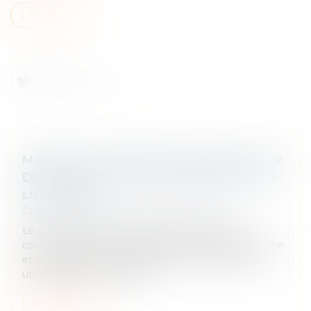
Lire la suite
MICROSOFT VISÉ PAR UNE ENQUÊTE POUR
DES PRATIQUES ANTICONCURRENTIELLES
LIÉES À BING
Droit commercial
/
Droit de la concurrence
Le géant américain est suspecté d’entraver la
concurrence sur le marché des moteurs de recherche
et de dégrader les résultats des rivaux de Bing qui
utilisent sa technologie sou...
Lire la suite