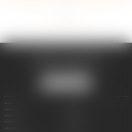
...
...
<<
<
46
47
48
49
50
51
52
>
>>
CABINET ESQUIROL
16 avenue du Lycée - Résidence Dieudé
66000 PERPIGNAN
Tél :
04 68 55 82 28
NOUS LOCALISER
ACCUEIL
PRÉSENTATION
EXPERTISES
HONORAIRES
CONTACT
PAIEMENT EN LIGNE
ESPACE CLIENT
LE CABINET
L'ÉQUIPE
LIENS UTILES