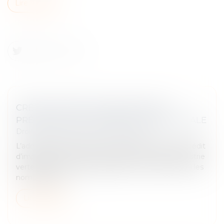
Lire la suite
CRÉDIT D'IMPÔT INDUSTRIE VERTE :
PRÉCISIONS DE L'ADMINISTRATION FISCALE
Droit fiscal
/
Fiscalité des professionnels
L’administration fiscale a commenté le nouveau crédit
d’impôt en faveur des investissements dans l’industrie
verte (C3IV), en vigueur depuis le 14‑3‑2024. Parmi les
nombreuses p...
Lire la suite