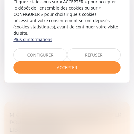
Cliquez ci-dessous sur « ACCEPTER » pour accepter
le dépôt de l'ensemble des cookies ou sur «
FISCALITÉ LOCATIVE : LES LOCATIONS
CONFIGURER » pour choisir quels cookies
MEUBLÉES TOURISTIQUES AVANTAGÉES AU
nécessitant votre consentement seront déposés
DÉTRIMENT DES LOCATIONS LONGUES
(cookies statistiques), avant de continuer votre visite
Droit fiscal
/
Fiscalité immobilière
du site.
Plus d'informations
Alors que les Français peinent à se loger, le nombre de
meublés de tourisme explose. C'est tout l'objet d'un
rapport parlementaire publié par la député Annaïg Le
CONFIGURER
REFUSER
Meur. Le texte...
ACCEPTER
Lire la suite
MICRO-ENTREPRISE : POSSIBILITÉ D'OPTER
POUR LE VERSEMENT FORFAITAIRE
LIBÉRATOIRE JUSQU'AU