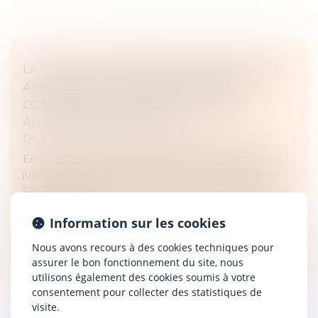
LA JUSTICE EUROPÉENNE CONFIRME UNE
AMENDE DE 2,4 MILLIARDS D'EUROS
CONTRE GOOGLE POUR PRATIQUES
ANTICONCURRENTIELLES
Droit commercial
/
Droit de la concurrence
En dernière instance et après sept ans de procédure
judiciaire, la Cour de justice de l'Union européenne a
confirmé l'amende de 2,4 milliards d'euros infligée en
2017 par la Com...
Information sur les cookies
Lire la suite
Nous avons recours à des cookies techniques pour
assurer le bon fonctionnement du site, nous
utilisons également des cookies soumis à votre
consentement pour collecter des statistiques de
visite.