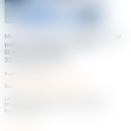
Micro-entreprise : possibilité d'opter
pour le versement forfaitaire
libératoire jusqu'au
30 septembre 2024 !
Publié le :
18/09/2024
Droit fiscal
/
Fiscalité des professionnels
Source :
entreprendre.service-public.fr
Les micro-entrepreneurs en activité ont jusqu'au
30 septembre 2024 pour opter pour le versement
forfaitaire libératoire...