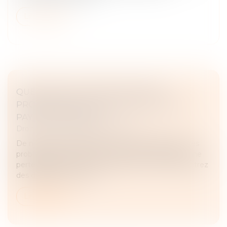
Lire la suite
QUELLES SOLUTIONS VOUS SONT
PROPOSÉES EN CAS DE DIFFICULTÉS À
PAYER VOS IMPÔTS ?
Droit fiscal
/
Fiscalité des particuliers
De nombreux événements peuvent engendrer des
problèmes financiers plus ou moins importants : une
perte d'emploi, un divorce, l’inflation… Vous rencontrez
des difficultés vous em...
Lire la suite