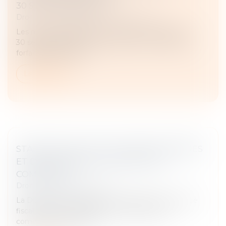
30 SEPTEMBRE 2024 !
Droit fiscal
/
Fiscalité des professionnels
Les micro-entrepreneurs en activité ont jusqu'au
30 septembre 2024 pour opter pour le versement
forfaitaire libératoire...
Lire la suite
STABILITÉ DES TAUX DE TAXES FONCIÈRES
ET DE CFE DANS LA PLUPART DES
COMMUNES
Droit fiscal
/
Fiscalité locale
La DGFiP vient de publier une étude sur les taux de
fiscalité directe locale votés en 2024 par les
communes et les EPCI...