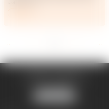
septembre 2024)...
Lire la suite
...
...
<<
<
43
44
45
46
47
48
49
>
>>
CABINET ESQUIROL
16 avenue du Lycée - Résidence Dieudé
66000 PERPIGNAN
Tél :
04 68 55 82 28
NOUS LOCALISER