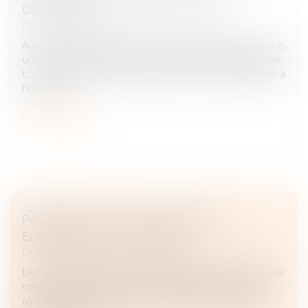
DOMINANTE
Droit commercial
/
Droit de la concurrence
Aux termes de l’article L. 481-2 du Code de commerce,
une pratique anticoncurrentielle mentionnée à l’article
L. 481-1 est présumée établie de manière irréfragable à
l’égard de...
Lire la suite
PAIEMENT DE LA TAXE FONCIÈRE :
ÉCHÉANCE DU 15 OCTOBRE
Droit fiscal
/
Fiscalité immobilière
Les avis de taxe foncière sont disponibles en ligne. Les
contribuables ont jusqu’au 15 octobre pour les payer
(gouvernement, communiqué de presse n°009, 27