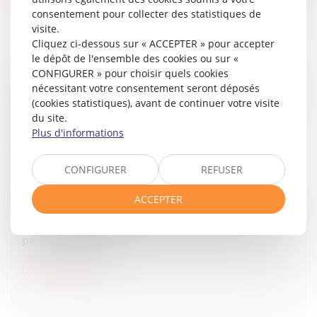
consentement pour collecter des statistiques de
visite.
Cliquez ci-dessous sur « ACCEPTER » pour accepter
le dépôt de l'ensemble des cookies ou sur «
L’AUTORITÉ DE LA CONCURRENCE
CONFIGURER » pour choisir quels cookies
S’AUTOSAISIT D’ÉVENTUELLES PRATIQUES
nécessitant votre consentement seront déposés
(cookies statistiques), avant de continuer votre visite
DANS LE SECTEUR DE LA TÉLÉVISION
du site.
PAYANTE ET DE L’ACQUISITION ET DE LA
Plus d'informations
DIFFUSION D’ŒUVRES
CINÉMATOGRAPHIQUES
CONFIGURER
REFUSER
Droit commercial
/
Droit de la concurrence
Par la décision n° 24-SO-10 du 25 septembre 2024,
ACCEPTER
l’Autorité de la concurrence s’est saisie d’office
d’éventuelles pratiques dans le secteur de la télévision
payante et de l’acq...
Lire la suite