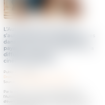
L’Autorité de la concurrence
s’autosaisit d’éventuelles pratiques
dans le secteur de la télévision
payante et de l’acquisition et de la
diffusion d’œuvres
cinématographiques
Publié le :
17/10/2024
Droit commercial
/
Droit de la concurrence
Source :
www.autoritedelaconcurrence.fr
Par la décision n° 24-SO-10 du 25 septembre 2024,
l’Autorité de la concurrence s’est saisie d’office
d’éventuelles pratiques dans le secteur de la télévision