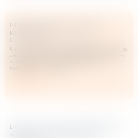
IMPOSITION DES ASSOCIÉS DE SEL :
RÉFORME 2024
Droit fiscal
/
Fiscalité des professionnels
Une jurisprudence du Conseil d’État impose désormais
dans la catégorie BNC la rémunération technique des
associés de SEL. Ces nouvelles dispositions
s’appliquent à compter des r...
Lire la suite
DROITS DE DIFFUSION DES ÉVÉNEMENTS
SPORTIFS ET ABUS DE POSITION