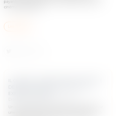
payante et de l’acquisition et de la diffusion d’œuvres
cinématographiques...
Lire la suite
IL OBTIENT LA BAISSE DE SON LOYER RUE
DE RIVOLI FAUTE DE CLIENTÈLE : UN
EXEMPLE À SUIVRE ?
Droit commercial
/
Baux commerciaux
Un commerçant de la rue de Rivoli a réussi à obtenir
une baisse de loyer de la part de son propriétaire en