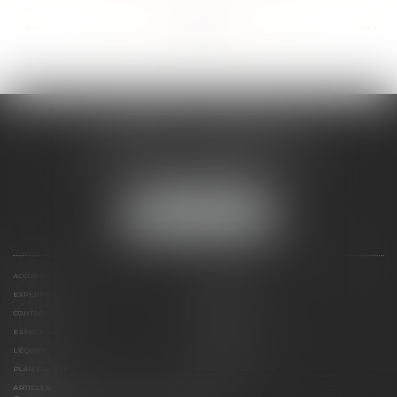
...
...
<<
<
15
16
17
18
19
20
21
>
>>
CABINET ESQUIROL
16 avenue du Lycée - Résidence Dieudé
66000 PERPIGNAN
Tél :
04 68 55 82 28
NOUS LOCALISER
ACCUEIL
PRÉSENTATION
EXPERTISES
HONORAIRES
CONTACT
PAIEMENT EN LIGNE
ESPACE CLIENT
LE CABINET
L'ÉQUIPE
LIENS UTILES
PLAN DU SITE
MENTIONS LÉGALES
ARTICLES