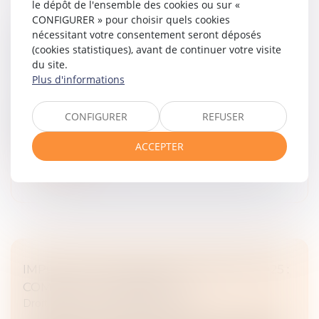
le dépôt de l'ensemble des cookies ou sur «
CONFIGURER » pour choisir quels cookies
PAS DE DROIT DE PRIORITÉ POUR LE
nécessitant votre consentement seront déposés
LOCATAIRE COMMERCIAL EN CAS DE
(cookies statistiques), avant de continuer votre visite
du site.
CESSION GLOBALE DE L’IMMEUBLE !
Plus d'informations
Droit commercial
/
Baux commerciaux
Lors de la vente d’un bien immobilier, certaines
CONFIGURER
REFUSER
situations peuvent ouvrir un droit de préemption au
profit du locataire...
ACCEPTER
Lire la suite
IMPÔTS -DÉCLARATION DE REVENUS 2025 :
COMMENT LA CORRIGER ?
Droit fiscal
/
Fiscalité des particuliers