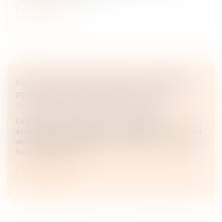
Lire la suite
PARASITISME ÉCONOMIQUE : DERNIÈRES
PRÉCISIONS JURISPRUDENTIELLES !
Droit commercial
/
Droit de la concurrence
Le parasitisme consiste, pour un opérateur
économique, à se placer dans le sillage d’un autre afin
de tirer indûment profit de ses efforts, de son savoir-
faire, de la notoriété...
Lire la suite