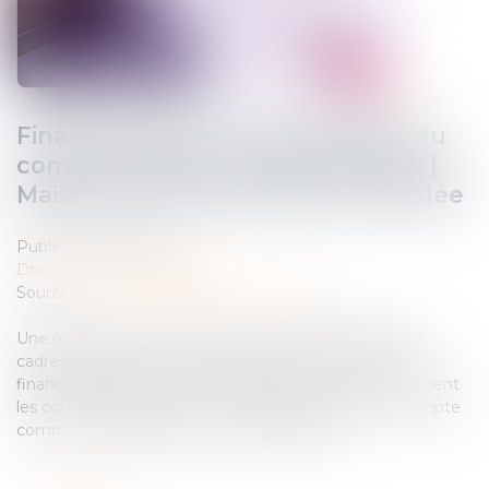
Finances locales : généralisation du
compte financier unique en 2026 |
Maison des Communes de la Vendée
Publié le :
30/06/2025
Droit fiscal
/
Fiscalité locale
Source :
www.maisondescommunes85.fr
Une ordonnance n° 2025-526 du 12 juin 2025 adapte le
cadre juridique actuel à la mise en place du compte
financier unique (CFU). Il remplacera en un seul document
les comptes de gestion et administratif et sera un compte
commun à l’ordonnateur et au comptable...