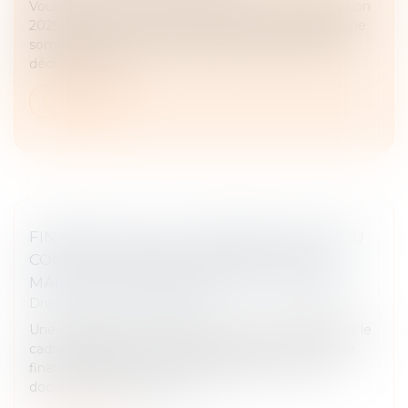
Vous pensez avoir fait une erreur sur votre déclaration
2025 de revenus, ou bien avoir oublié de déclarer une
somme ? Vous avez la possibilité de corriger votre
déclaration, que...
Lire la suite
FINANCES LOCALES : GÉNÉRALISATION DU
COMPTE FINANCIER UNIQUE EN 2026 |
MAISON DES COMMUNES DE LA VENDÉE
Droit fiscal
/
Fiscalité locale
Une ordonnance n° 2025-526 du 12 juin 2025 adapte le
cadre juridique actuel à la mise en place du compte
financier unique (CFU). Il remplacera en un seul
document les comptes de...