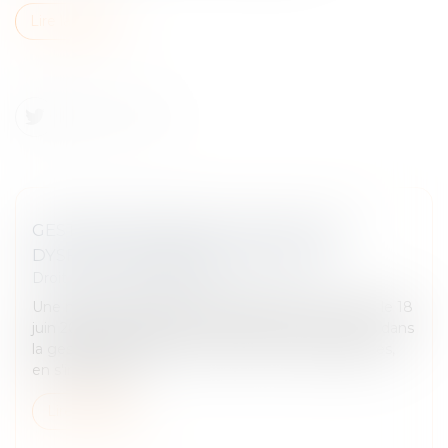
Lire la suite
GESTION DES IMPÔTS LOCAUX : DES
DYSFONCTIONNEMENTS RELEVÉS
Droit fiscal
/
Fiscalité locale
Une mission d'information parlementaire a rendu, le 18
juin 2025, son rapport sur les dysfonctionnements dans
la gestion des impôts locaux et leurs conséquences,
en s'intéressan...
Lire la suite