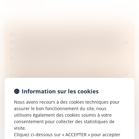
PRATIQUES ANTICONCURRENTIELLES ET
POUVOIR D’ENQUÊTE DE L’AUTORITÉ DE LA
CONCURRENCE : DERNIÈRES PRÉCISIONS
JURISPRUDENTIELLES
Droit commercial
/
Droit de la concurrence
Le libre jeu de la concurrence est garanti par le pouvoir
d’enquête de l’Autorité de la concurrence, notamment
au travers d’opérations de visites et saisies. Ces
Information sur les cookies
mesures, alors...
Nous avons recours à des cookies techniques pour
Lire la suite
assurer le bon fonctionnement du site, nous
utilisons également des cookies soumis à votre
consentement pour collecter des statistiques de
visite.
Cliquez ci-dessous sur « ACCEPTER » pour accepter