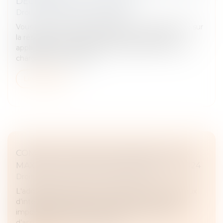
DÉCEMBRE AU PLUS TARD !
Droit fiscal
/
Fiscalité immobilière
Vous le savez, la taxe d’habitation a été supprimée sur
la résidence principale. Elle demeure toutefois
applicable sur les résidences secondaires. Mise à la
charge des occupants...
Lire la suite
COMPTES COURANTS D'ASSOCIÉS : TAUX
MAXIMUM POUR LE 4ÈME TRIMESTRE 2024
Droit fiscal
/
Fiscalité des professionnels
L'administration fiscale a récemment publié les taux
d’intérêt maximums pour la déduction du résultat
imposable des intérêts des comptes courants
d’associés pour le 4e trimestre...