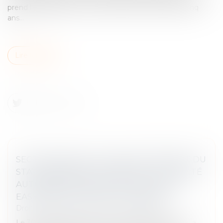
prend l’engagement de revendre dans un délai de cinq
ans...
Lire la suite
SECTEUR DES SOLUTIONS DE PAIEMENT DU
STATIONNEMENT EN FRANCE : L’AUTORITÉ
AUTORISE LE RACHAT PAR LE GROUPE
EASYPARK DU GROUPE FLOWBIRD
Droit commercial
/
Droit de la concurrence
Le 30 septembre 2024, la société EasyPark Group a