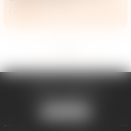
Lire la suite
...
...
<<
<
39
40
41
42
43
44
45
>
>>
CABINET ESQUIROL
16 avenue du Lycée - Résidence Dieudé
66000 PERPIGNAN
Tél :
04 68 55 82 28
NOUS LOCALISER