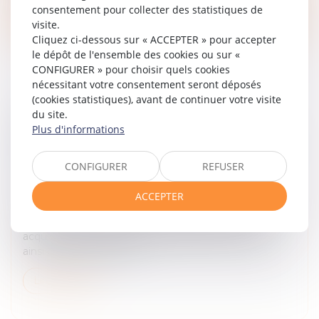
consentement pour collecter des statistiques de
Lire la suite
visite.
Cliquez ci-dessous sur « ACCEPTER » pour accepter
le dépôt de l'ensemble des cookies ou sur «
CONFIGURER » pour choisir quels cookies
nécessitant votre consentement seront déposés
(cookies statistiques), avant de continuer votre visite
du site.
ENGAGEMENT DE REVENTE ET
Plus d'informations
EXONÉRATION DE DROITS DE MUTATION :
QUELLES CONSÉQUENCES EN CAS DE NON-
CONFIGURER
REFUSER
RESPECT ?
Droit fiscal
/
Fiscalité des professionnels
ACCEPTER
Dans le cadre d’un achat en vue de la revente, l’article
1115 du Code général des impôts précise que les
acquisitions d’immeubles, de fonds de commerce,
ainsi que d’actions ou p...
Lire la suite