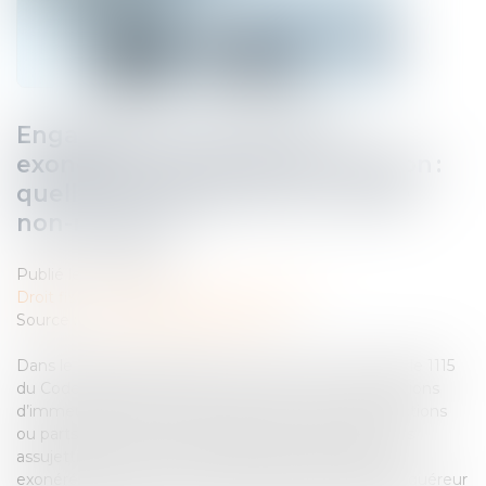
Engagement de revente et
exonération de droits de mutation :
quelles conséquences en cas de
non-respect ?
Publié le :
27/11/2024
Droit fiscal
/
Fiscalité des professionnels
Source :
www.lemag-juridique.com
Dans le cadre d’un achat en vue de la revente, l’article 1115
du Code général des impôts précise que les acquisitions
d’immeubles, de fonds de commerce, ainsi que d’actions
ou parts de sociétés immobilières par des personnes
assujetties au sens de l’article 256 A dudit Code sont
exonérés de droits et taxes de mutation lorsque l’acquéreur