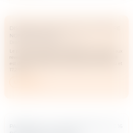
DISPENSE DU PRÉLÈVEMENT FORFAITAIRE
NON LIBÉRATOIRE
Droit fiscal
/
Fiscalité des particuliers
Le prélèvement forfaitaire unique (PFU) s’applique aux
revenus de l’épargne et au capital hors immobilier. Il
est de 30 %, (12,8 % au titre de l’impôt sur le revenu et
17,2 % au...
Lire la suite
PAIEMENT DE LA TAXE D’HABITATION : LE 16