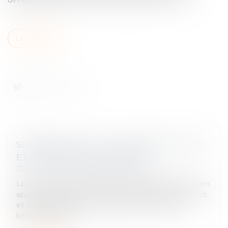
Lire la suite
SUSPENSION DE LA CLAUSE RÉSOLUTOIRE
ET OBLIGATION DU PRENEUR
Droit commercial
/
Baux commerciaux
La Cour de cassation a rappelé le 11 juillet dernier qu’en
application de l'article L 145-41 du Code de commerce,
et conformément à sa jurisprudence antérieure,
lorsqu'une ordon...