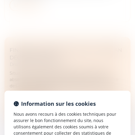
Lire la suite
FINANCES PUBLIQUES LOCALES : UN BILAN
DÉGRADÉ EN 2023
Droit fiscal
/
Fiscalité locale
Situation financière moins favorable qu’attendu,
absence de dispositif garantissant la mise en œuvre
des objectifs fixés par la loi de programmation des
finances publiques : la...
Information sur les cookies
Lire la suite
Nous avons recours à des cookies techniques pour
assurer le bon fonctionnement du site, nous
utilisons également des cookies soumis à votre
consentement pour collecter des statistiques de