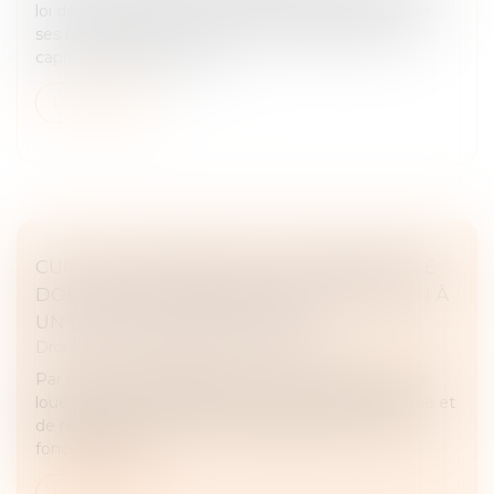
loi de finances pour 2024, l’administration aménage
ses commentaires concernant la composition du
capital des sociétés d’un...
Lire la suite
CUMUL D’INDEMNITÉS POUR RÉPARER LE
DOMMAGE CAUSÉ PAR L’EXPROPRIATION À
UN LOCATAIRE COMMERCIAL
Droit commercial
/
Baux commerciaux
Par suite de l’expropriation à son profit de parcelles
louées à une société exerçant une activité de vente et
de réparation de véhicules, l’établissement public
foncier d’Ile-de...
Lire la suite