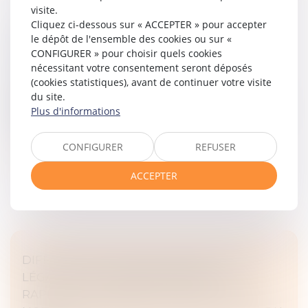
visite.
Cliquez ci-dessous sur « ACCEPTER » pour accepter
TAXE D’HABITATION ET RÉSIDANT EN
le dépôt de l'ensemble des cookies ou sur «
MAISON DE RETRAITE
CONFIGURER » pour choisir quels cookies
Droit fiscal
/
Fiscalité des particuliers
nécessitant votre consentement seront déposés
(cookies statistiques), avant de continuer votre visite
Quid de l’éventuelle taxe d’habitation, lorsqu’une
du site.
personne part en maison de retraite ? L’exonération
Plus d'informations
n’est pas automatique. Pour rappel : Depuis 2023, la
taxe d’habitation sur...
CONFIGURER
REFUSER
Lire la suite
ACCEPTER
DIFFUSION EN MASSE D’INFORMATIONS
LÉGALES SUR LES ENTREPRISES : LE
RAPPORTEUR GÉNÉRAL INDIQUE AVOIR