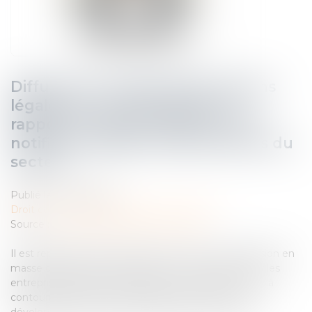
Diffusion en masse d’informations
légales sur les entreprises : le
rapporteur général indique avoir
notifié un rapport à deux acteurs du
secteur
Publié le :
02/08/2024
Droit commercial
/
Droit de la concurrence
Source :
www.autoritedelaconcurrence.fr
Il est reproché à deux acteurs du secteur de la diffusion en
masse d’informations juridiques et économiques sur les
entreprises d’avoir mis en œuvre une entente visant à
contourner l’objectif du législateur de favoriser le
développement de la concurrence dans ce secteur...