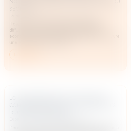
NOTIFIÉ UN RAPPORT À DEUX ACTEURS DU
SECTEUR
Droit commercial
/
Droit de la concurrence
Il est reproché à deux acteurs du secteur de la
diffusion en masse d’informations juridiques et
économiques sur les entreprises d’avoir mis en œuvre
une entente visant à contour...
Lire la suite
LOI DE FINANCES 2024 : FOCUS SUR LA
COMPOSITION DU CAPITAL DES SOCIÉTÉS
D'UN GROUPE INTÉGRÉ
Droit fiscal
/
Fiscalité des professionnels
Pour tenir compte des modifications apportées par la