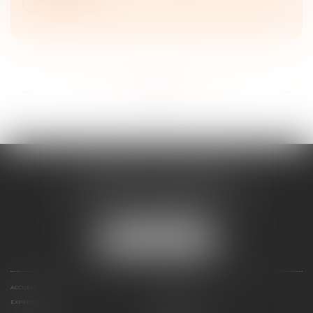
...
...
<<
<
50
51
52
53
54
55
56
>
>>
CABINET ESQUIROL
16 avenue du Lycée - Résidence Dieudé
66000 PERPIGNAN
Tél :
04 68 55 82 28
NOUS LOCALISER
ACCUEIL
PRÉSENTATION
EXPERTISES
HONORAIRES