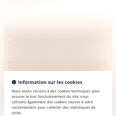
DESTRUCTION PARTIELLE DU LOCAL LOUÉ :
LES LIMITES DE L’ARTICLE 1722 DU CODE
CIVIL FACE AU DÉFAUT D’ENTRETIEN
Droit commercial
/
Baux commerciaux
Selon l’article 1722 du Code civil, si pendant la durée du
bail, la chose louée est détruite en totalité par cas
fortuit, le bail est résilié de plein droit. À défaut, si elle
e...
Information sur les cookies
Lire la suite
Nous avons recours à des cookies techniques pour
assurer le bon fonctionnement du site, nous
utilisons également des cookies soumis à votre
consentement pour collecter des statistiques de
visite.