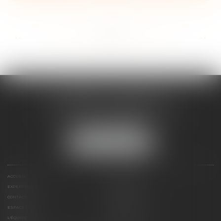
...
...
<<
<
34
35
36
37
38
39
40
>
>>
CABINET ESQUIROL
16 avenue du Lycée - Résidence Dieudé
66000 PERPIGNAN
Tél :
04 68 55 82 28
NOUS LOCALISER
ACCUEIL
PRÉSENTATION
EXPERTISES
HONORAIRES
CONTACT
PAIEMENT EN LIGNE
ESPACE CLIENT
LE CABINET
L'ÉQUIPE
LIENS UTILES