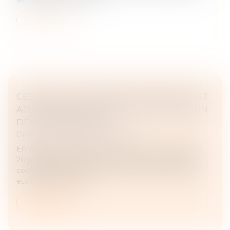
Lire la suite
CESSION D’UNE RÉSIDENCE PRINCIPALE ET
AJUSTEMENT DU PRIX DE VENTE DANS UN
DÉLAI RAISONNABLE
Droit fiscal
/
Fiscalité immobilière
En instance de divorce, Mme A. et M. C., ont cédé le
20 janvier 2017 un bien immobilier dont ils étaient
copropriétaires indivis, pour un montant de 490 000
euros. Le bien const...
Lire la suite