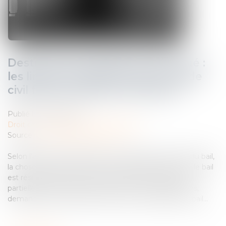
Destruction partielle du local loué :
les limites de l’article 1722 du Code
civil face au défaut d’entretien
Publié le :
22/01/2025
Droit commercial
/
Baux commerciaux
Source :
www.lemag-juridique.com
Selon l’article 1722 du Code civil, si pendant la durée du bail,
la chose louée est détruite en totalité par cas fortuit, le bail
est résilié de plein droit. À défaut, si elle est détruite
partiellement, le preneur peut, selon les circonstances,
demander une diminution du prix ou la résiliation du bail...