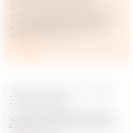
D’ACTIVITÉ DES AGENTS GÉNÉRAUX
Droit fiscal
/
Fiscalité des professionnels
Le Conseil constitutionnel juge l’exonération d’impôt
sur le revenu de l’indemnité compensatrice de
cessation d’activité aux seuls agents généraux
d’assurances exerçant leur act...
Lire la suite
FRANCHISE EN BASE DE TVA : UN DÉCRET
D’APPLICATION PUBLIÉ
Droit fiscal
/
Fiscalité locale
À compter du 1-1-2025, le régime de la franchise en
base de TVA est modifié sur plusieurs aspects (Loi
2023-1322 du 29-12-2023 art. 82). Un nouveau régime
de franchise est notam...