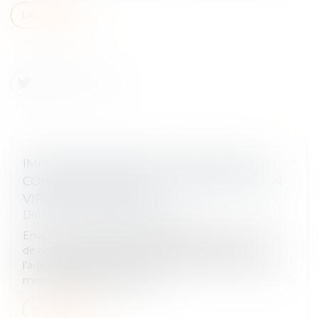
Lire la suite
IMPÔT SUR LE REVENU : QUI SONT LES
CONTRIBUABLES QUI VONT RECEVOIR UN
VIREMENT DE BERCY ?
Droit fiscal
/
Fiscalité des particuliers
Environ 9 millions de ménages vont recevoir à partir
de ce mercredi 15 janvier 2025 un virement de
l’administration fiscale. Ce versement, d’un montant
moyen de 639 €, représent...
Lire la suite