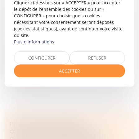
Cliquez ci-dessous sur « ACCEPTER » pour accepter
le dépôt de l'ensemble des cookies ou sur «
LA MODÉRATION D'UNE INDEMNITÉ
CONFIGURER » pour choisir quels cookies
D'OCCUPATION VALIDÉE PAR LA COUR DE
nécessitant votre consentement seront déposés
(cookies statistiques), avant de continuer votre visite
CASSATION
du site.
Droit commercial
/
Baux commerciaux
Plus d'informations
Dans un arrêt rendu le 15 janvier 2025, la Cour de
cassation a rappelé que l'indemnité d'occupation
CONFIGURER
REFUSER
prévue dans une clause contractuelle peut être
qualifiée de clause pénale si...
ACCEPTER
Lire la suite
FISCALITÉ DE L’INDEMNITÉ
COMPENSATRICE DE CESSATION