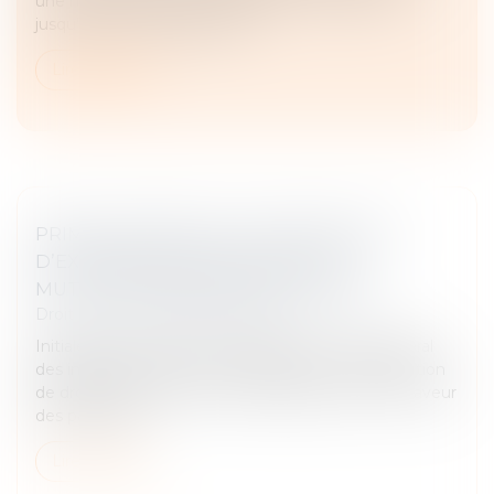
une modification à l'administration ? Vous avez
jusqu'au 5 mai 2026 pour fai...
Lire la suite
PRIMO-ACCESSION : LES CONDITIONS
D’EXONÉRATION DES DROITS DE
MUTATION PRÉCISÉES PAR DÉCRET
Droit fiscal
/
Fiscalité immobilière
Initialement, l’article 1594 F septies du Code général
des impôts prévoit une exonération ou une réduction
de droits de mutation, par les départements, en faveur
des particulier...
Lire la suite