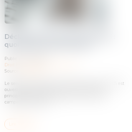
Déclaration des revenus de 2025 :
quoi de neuf cette année ?
Publié le :
13/05/2026
Droit fiscal
/
Fiscalité des particuliers
Source :
www.efl.fr
Le service de déclaration en ligne des revenus de 2025 est
ouvert depuis le 9 avril dernier. Tour d'horizon des
principales nouveautés à signaler au titre de cette
campagne déclarative...
Lire la suite