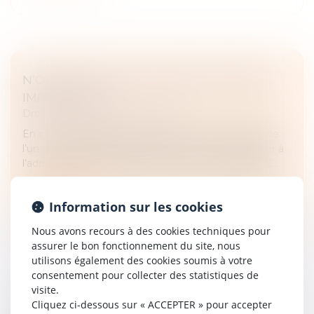
N’OUBLIEZ PAS DE DÉCLARER VOS BIENS
IMMOBILIERS !
Droit fiscal
/
Fiscalité immobilière
En cas de changement de situation d’occupation de
l’un de vos biens immobiliers, vous devez le signaler à
l’administration fiscale au plus tard le 1er juillet 2026...
Lire la suite
Information sur les cookies
Nous avons recours à des cookies techniques pour
assurer le bon fonctionnement du site, nous
utilisons également des cookies soumis à votre
consentement pour collecter des statistiques de
visite.
DÉCLARATION DES REVENUS DE 2025 : QUOI
Cliquez ci-dessous sur « ACCEPTER » pour accepter
DE NEUF CETTE ANNÉE ?