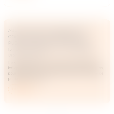
ABUS DE POSITION DOMINANTE PAR
GOOGLE DANS LE DOMAINE DE LA
PUBLICITÉ EN LIGNE : 2,95 MILLIARDS
D'EUROS D'AMENDE - ACTU-JURIDIQUE
Droit commercial
Le 5 septembre 2025, la Commission européenne a
infligé à Google une amende de 2,95 milliards d’euros,
pour infraction aux règles européennes en matière de
pratiques anticoncurr...
Lire la suite