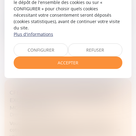
le dépôt de l'ensemble des cookies ou sur «
Droit fiscal
/
Fiscalité des particuliers
CONFIGURER » pour choisir quels cookies
nécessitant votre consentement seront déposés
Le service de déclaration en ligne des revenus de 2025
(cookies statistiques), avant de continuer votre visite
est ouvert depuis le 9 avril dernier. Tour d'horizon des
du site.
principales nouveautés à signaler au titre de cette
Plus d'informations
campagne décl...
Lire la suite
CONFIGURER
REFUSER
ACCEPTER
CFE : IL EST TEMPS DE DEMANDER UNE
EXONÉRATION OU DE SIGNALER UNE
MODIFICATION
Droit fiscal
/
Fiscalité locale
Vous souhaitez bénéficier d'une exonération de
cotisation foncière des entreprises (CFE) ou indiquer