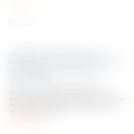
MATÉRIAUX DE CONSTRUCTION : LA
COMMISSION DES AFFAIRES ÉCONOMIQUES
DU SÉNAT SAISIT L’AUTORITÉ DE LA
CONCURRENCE
Droit commercial
/
Droit de la concurrence
Dans le contexte de la poursuite de la crise du
logement, la commission des affaires économiques du
Sénat a été alertée par les récentes hausses du prix
des matériaux de constru...
Lire la suite