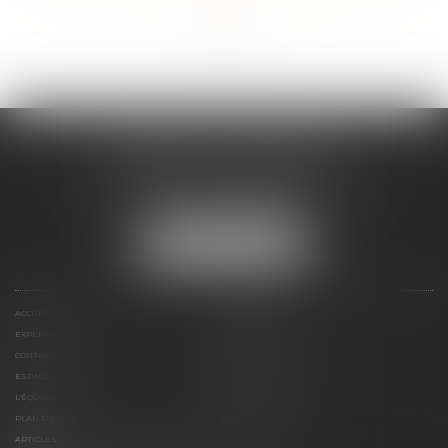
...
...
<<
<
7
8
9
10
11
12
13
>
>>
CABINET ESQUIROL
16 avenue du Lycée - Résidence Dieudé
66000 PERPIGNAN
Tél :
04 68 55 82 28
NOUS LOCALISER
ACCUEIL
PRÉSENTATION
EXPERTISES
HONORAIRES
CONTACT
PAIEMENT EN LIGNE
ESPACE CLIENT
LE CABINET
L'ÉQUIPE
LIENS UTILES
PLAN DU SITE
MENTIONS LÉGALES
ARTICLES