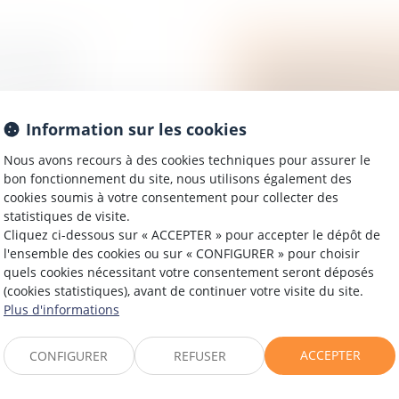
A CLAUSE
LA COUR D’APPEL
RÉEXAMINER LES 
VIVENDI : VOIR L
Information sur les cookies
Droit commercial
/
Dr
oncer sur la
Nous avons recours à des cookies techniques pour assurer le
 et sur les limites
Dans le cadre du liti
bon fonctionnement du site, nous utilisons également des
sence de la...
minoritaires, la soci
cookies soumis à votre consentement pour collecter des
rendu un arrêt mardi 
statistiques de visite.
Cliquez ci-dessous sur « ACCEPTER » pour accepter le dépôt de
Lire la suite
l'ensemble des cookies ou sur « CONFIGURER » pour choisir
quels cookies nécessitant votre consentement seront déposés
(cookies statistiques), avant de continuer votre visite du site.
Plus d'informations
ACCEPTER
CONFIGURER
REFUSER
REVENTE À PERTE