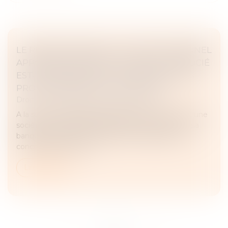
LE REMBOURSEMENT DU PRÊT PERSONNEL
APPORTÉ EN COMPTE COURANT D’ASSOCIÉ
EST-IL DÉDUCTIBLE AU TITRE DES FRAIS
PROFESSIONNELS DU DIRIGEANT ?
Droit fiscal
/
Fiscalité des professionnels
A la suite de difficulté financières rencontrées par une
société, un accord transactionnel fût conclu avec sa
banque en 2007 qui accepta de lui débloquer un
concours bancaire en...
Lire la suite