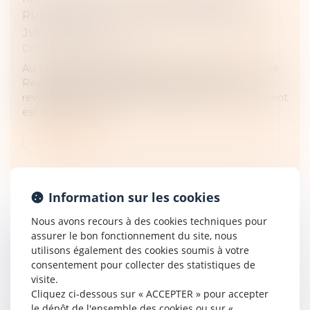
RURALITÉ REVITALISATION (FRR) AU 1ER
JUILLET 2024
Droit fiscal
/
Fiscalité locale
Au 1er juillet 2024, le nouveau zonage France Ruralité
Revitalisation (FRR) remplacera les zones de
revitalisation rurale (ZRR). L'objectif de ce changement
est de renforcer l'a...
Lire la suite
Information sur les cookies
Nous avons recours à des cookies techniques pour
assurer le bon fonctionnement du site, nous
REMBOURSEMENTS D'IMPÔT SUR LE
utilisons également des cookies soumis à votre
REVENU 2024 : LES DATES
consentement pour collecter des statistiques de
Droit fiscal
/
Fiscalité des particuliers
visite.
Cliquez ci-dessous sur « ACCEPTER » pour accepter
Remboursement, ou reste à payer ? Le prélèvement
le dépôt de l'ensemble des cookies ou sur «