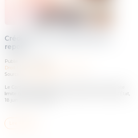
Crédit de TVA et date limite de
report
Publié le :
10/07/2024
Droit fiscal
/
Fiscalité des professionnels
Source :
www.legifiscal.fr
Le Conseil d’État s’est récemment prononcé sur la date
limite de report applicable au crédit de TVA (Conseil d’État,
18 juin 2024, n°471220)...
Lire la suite