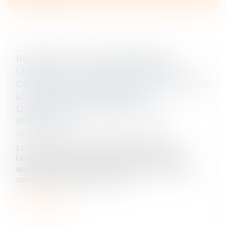
REPRISE D’ACTIFS APPARTENANT À
LUDENDO (LA GRANDE RÉCRÉ) PAR LE
GROUPE JOUÉCLUB : L’AUTORITÉ AUTORISE
L’OPÉRATION SOUS RÉSERVE
D’ENGAGEMENTS PORTANT SUR 6
MAGASINS
Droit commercial
/
Droit de la concurrence
Le 15 mai 2023, le groupe JouéClub, a notifié à
l’Autorité de la concurrence l’acquisition d’actifs
appartenant au groupe Ludendo, dont 89 fonds de
commerce, exploités sous ense...
Lire la suite