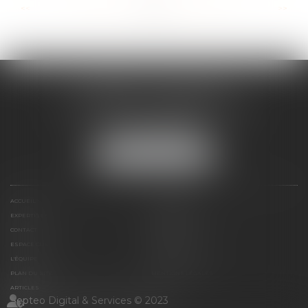
...
...
<<
<
53
54
55
56
57
58
59
>
>>
CABINET ESQUIROL
16 avenue du Lycée - Résidence Dieudé
66000 PERPIGNAN
Tél :
04 68 55 82 28
NOUS LOCALISER
ACCUEIL
PRÉSENTATION
EXPERTISES
HONORAIRES
CONTACT
PAIEMENT EN LIGNE
ESPACE CLIENT
LE CABINET
L'ÉQUIPE
LIENS UTILES
PLAN DU SITE
MENTIONS LÉGALES
ARTICLES
Septeo Digital & Services © 2023