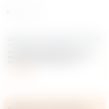
CRÉDIT DE TVA ET DATE LIMITE DE REPORT
Droit fiscal
/
Fiscalité des professionnels
Le Conseil d’État s’est récemment prononcé sur la
date limite de report applicable au crédit de TVA
(Conseil d’État, 18 juin 2024, n°471220)...
Lire la suite
MISE EN PLACE DU ZONAGE FRANCE