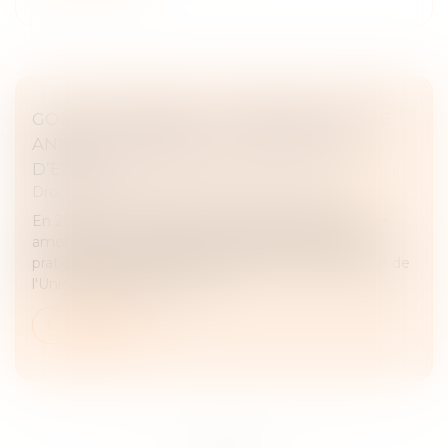
GOOGLE ADSENSE : LE TRIBUNAL DE L’UE
ANNULE L’AMENDE DE 1,49 MILLIARD
D’EUROS
Droit commercial
/
Droit de la concurrence
En 2019, La Commission européenne infligeait une
amende de 1,49 milliard d'euros d'amende pour
pratiques abusives. Le Tribunal de la Cour de justice de
l'Union européenne vient...
Lire la suite