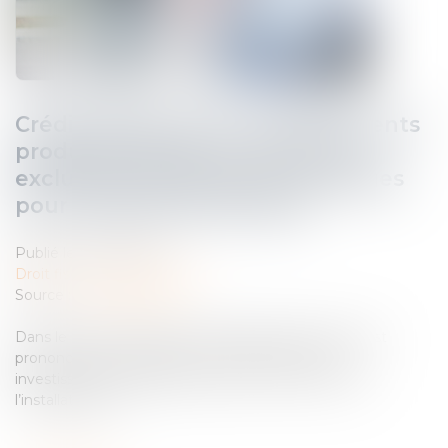
Crédit d’impôt pour investissements
productifs neufs en outre-mer :
exclusion des bornes de recharges
pour véhicules électriques
Publié le :
01/10/2024
Droit fiscal
/
Fiscalité locale
Source :
www.legifiscal.fr
Dans le cadre d’un rescrit, l’administration fiscale s’est
prononcée sur l’éligibilité du crédit d’impôt pour
investissements productifs neufs en outre-mer, de
l’installation de...