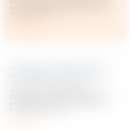
permet au locataire (le preneur) d’exploiter un local
pour son activité, tout en offrant une source de
revenus stable au baill...
Lire la suite
L’EXTINCTION DU DISPOSITIF « PINEL »,
PROGRAMMÉE AU 31 DÉCEMBRE 2024
Droit fiscal
/
Fiscalité immobilière
Le dispositif Pinel Le dispositif disparaîtra le
31 décembre de cette année. Plus que quatre mois
pour investir avec ce dispositif. Les particuliers
investissent dans du locatif...
Lire la suite