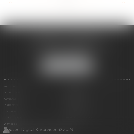
...
...
<<
<
45
46
47
48
49
50
51
>
>>
CABINET ESQUIROL
16 avenue du Lycée - Résidence Dieudé
66000 PERPIGNAN
Tél :
04 68 55 82 28
NOUS LOCALISER
ACCUEIL
PRÉSENTATION
EXPERTISES
HONORAIRES
CONTACT
PAIEMENT EN LIGNE
ESPACE CLIENT
LE CABINET
L'ÉQUIPE
LIENS UTILES
PLAN DU SITE
MENTIONS LÉGALES
ARTICLES
Septeo Digital & Services © 2023