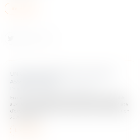
Lire la suite
UN QUESTIONNAIRE FISCAL POUR LES
ASSOCIÉS DE SEL
Droit fiscal
/
Fiscalité des professionnels
En raison du changement de régime fiscal applicable
aux rémunérations perçues par les associés de société
d’exercice libéral (Sel) à compter de 2024, à déclarer en
2025, ces der...
Lire la suite