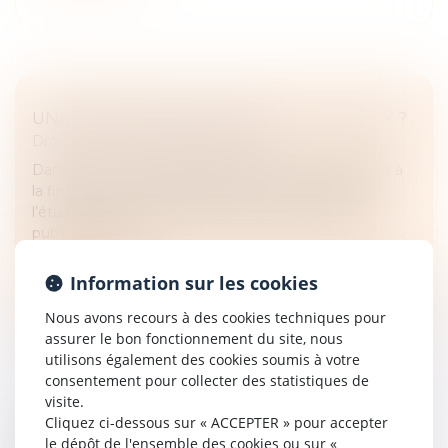
UNE PROCHAINE HAUSSE DE LA FLAT-TAX ?
Droit fiscal
/
Fiscalité immobilière
Dans le cadre du budget 2025, censé être présenté à
la fin de ce mois, une hausse de la flat-tax serait à
l’étude afin de contribuer à la réduction du déficit
public. De quoi s’...
Lire la suite
Information sur les cookies
Nous avons recours à des cookies techniques pour
assurer le bon fonctionnement du site, nous
utilisons également des cookies soumis à votre
consentement pour collecter des statistiques de
visite.
Cliquez ci-dessous sur « ACCEPTER » pour accepter
CRÉDIT D’IMPÔT POUR INVESTISSEMENTS
le dépôt de l'ensemble des cookies ou sur «
PRODUCTIFS NEUFS EN OUTRE-MER :