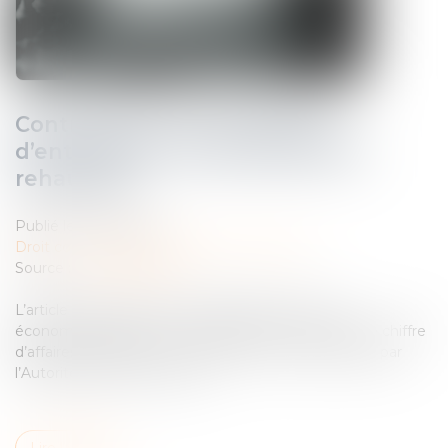
Contrôle des concentrations
d’entreprises : les seuils bientôt
rehaussés
Publié le :
24/05/2024
Droit commercial
/
Droit de la concurrence
Source :
www.legifiscal.fr
L’article 8 du projet de loi simplification de la vie
économique prévoit un rehaussement des seuils de chiffre
d’affaires impliquant un contrôle des concentrations par
l’Autorité de la concurrence...
Lire la suite