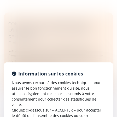
CONTRÔLE DES CONCENTRATIONS
D’ENTREPRISES : LES SEUILS BIENTÔT
REHAUSSÉS
Droit commercial
/
Droit de la concurrence
L’article 8 du projet de loi simplification de la vie
économique prévoit un rehaussement des seuils de
chiffre d’affaires impliquant un contrôle des
concentrations par l’Autorit...
Information sur les cookies
Lire la suite
Nous avons recours à des cookies techniques pour
assurer le bon fonctionnement du site, nous
utilisons également des cookies soumis à votre
consentement pour collecter des statistiques de
visite.
Cliquez ci-dessous sur « ACCEPTER » pour accepter
le dépôt de l'ensemble des cookies ou sur «
DÉCLARATION IFI : QUOI DE NEUF EN 2024 ?