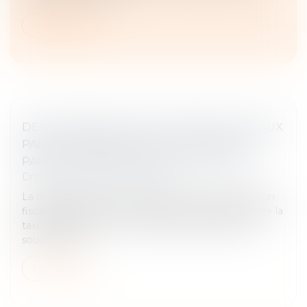
Lire la suite
DÉCLARATION D’OCCUPATION DES LOCAUX
PAR LE PROPRIÉTAIRE : UN FORMULAIRE
PAPIER À REMPLIR AVANT LE 30 JUIN
Droit fiscal
/
Fiscalité immobilière
La déclaration d’occupation permet à l’administration
fiscale de déterminer si un bien doit être exonéré de la
taxe d’habitation sur les résidences principales, ou
soumise à la...
Lire la suite