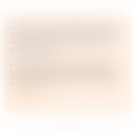
LES PÉNALITÉS DE RETARD NE SONT PAS
CUMULABLES AVEC LES INTÉRÊTS LÉGAUX
DE RETARD VISÉS AUX ARTICLES 1153 ET
1231-6 DU CODE CIVIL
Droit commercial
En vertu de l’article L.441-6 I alinéa 8 du Code de
commerce, dans sa rédaction antérieure à celle issue
de l’ordonnance n°2019-359 du 24 avril 2019 devenu
L.441-10 II, les cond...
Lire la suite