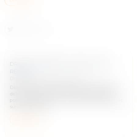
DROIT DE REPRISE DE L'IMPÔT SUR LE
REVENU
Droit fiscal
/
Fiscalité des particuliers
Délai de reprise Le délai de reprise est aussi appelé
délai de prescription. Sur combien d'années peut
porter un contrôle fiscal ? En ce qui concerne l’impôt
sur le revenu, l’ad...
Lire la suite