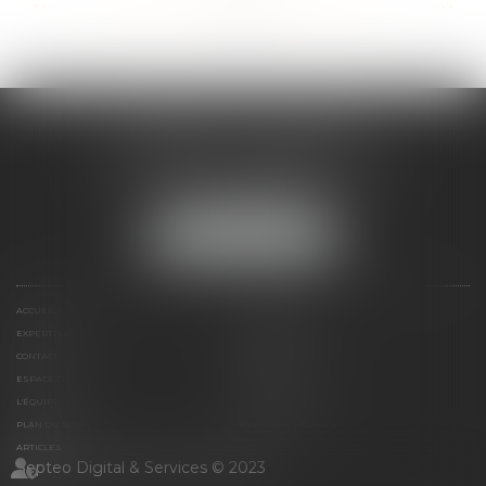
...
...
<<
<
58
59
60
61
62
63
64
>
>>
CABINET ESQUIROL
16 avenue du Lycée - Résidence Dieudé
66000 PERPIGNAN
Tél :
04 68 55 82 28
NOUS LOCALISER
ACCUEIL
PRÉSENTATION
EXPERTISES
HONORAIRES
CONTACT
PAIEMENT EN LIGNE
ESPACE CLIENT
LE CABINET
L'ÉQUIPE
LIENS UTILES
PLAN DU SITE
MENTIONS LÉGALES
ARTICLES
Septeo Digital & Services © 2023