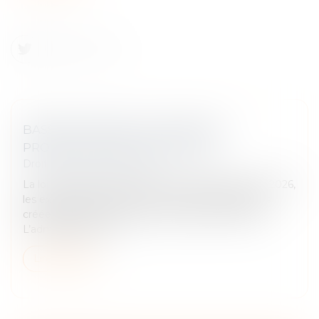
BASSINS URBAINS À DYNAMISER :
PROROGATION JUSQU’EN 2026
Droit fiscal
/
Fiscalité locale
La loi de finances pour 2024 a prorogé jusqu’à fin 2026,
les exonérations fiscales en faveur des entreprises
créées dans un bassin urbain à dynamiser (BUD).
L’administration fis...
Lire la suite