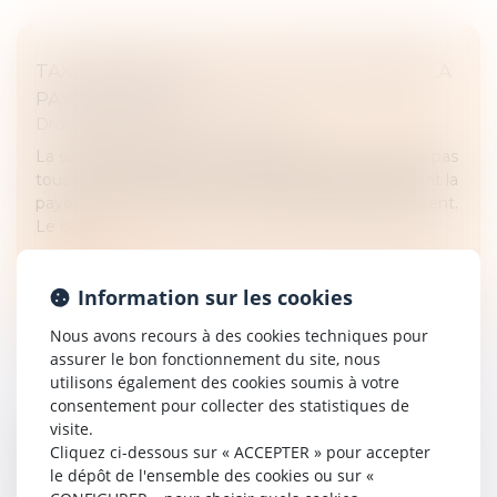
TAXE D’HABITATION - QUI DOIT ENCORE LA
PAYER EN 2024 ?
Droit fiscal
/
Fiscalité immobilière
La suppression de la taxe d’habitation ne concerne pas
tous les contribuables. Certains propriétaires devront la
payer à la fin de l’année, certains locataires également.
Le cas...
Lire la suite
Information sur les cookies
Nous avons recours à des cookies techniques pour
assurer le bon fonctionnement du site, nous
utilisons également des cookies soumis à votre
consentement pour collecter des statistiques de
visite.
BORNES DE RECHARGE POUR VÉHICULES
Cliquez ci-dessous sur « ACCEPTER » pour accepter
ÉLECTRIQUES : L’AUTORITÉ REND SON AVIS
le dépôt de l'ensemble des cookies ou sur «
Droit commercial
/
Droit de la concurrence