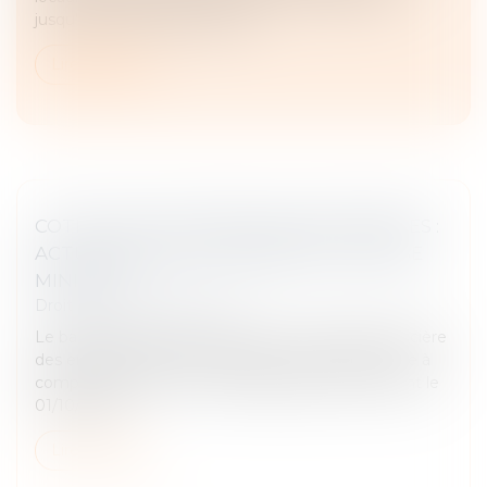
jusqu’au 31 décembre 2026. L’...
Lire la suite
COTISATION FONCIÈRE DES ENTREPRISES :
ACTUALISATION DU BARÈME DE LA BASE
MINIMUM
Droit fiscal
/
Fiscalité locale
Le barème de la base minimum de cotisation foncière
des entreprises est actualisé pour la cotisation due à
compter de 2025 en cas de délibération prise avant le
01/10/2024...
Lire la suite