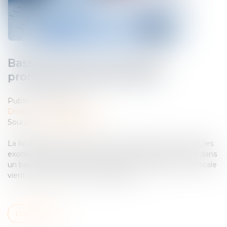
Bassins urbains à dynamiser :
prorogation jusqu’en 2026
Publié le :
25/06/2024
Droit fiscal
/
Fiscalité locale
Source :
www.legifiscal.fr
La loi de finances pour 2024 a prorogé jusqu’à fin 2026, les
exonérations fiscales en faveur des entreprises créées dans
un bassin urbain à dynamiser (BUD). L’administration fiscale
vient de commenter ces dispositions...
Lire la suite