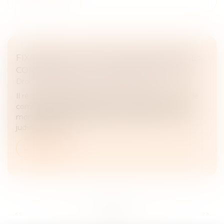
FIXATION DU LOYER DU BAIL RENOUVELÉ :
COMPÉTENCE ET VOLONTÉ DES PARTIES
Droit commercial
/
Baux commerciaux
Il résulte des articles L. 145-33 à L. 145-36 du Code de
commerce qu’à défaut d’accord des parties sur le
montant du loyer du bail renouvelé, celui-ci est fixé
judiciairement à...
Lire la suite
...
...
<<
<
55
56
57
58
59
60
61
>
>>